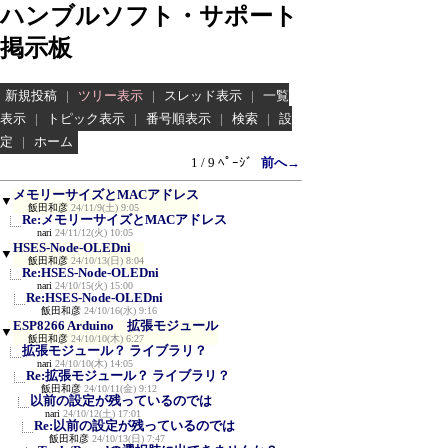
ハンブルソフト・サポート
掲示板
新規投稿
|
ツリー表示
|
スレッド表示
|
一覧
表示
|
トピック表示
|
番号順表示
|
検索
|
設
定
|
ホーム
1 / 9 ﾍﾟｰｼﾞ
前へ→
メモリーサイズとMACアドレス
▼
飯田和彦
24/11/9(土) 9:05
Re:メモリーサイズとMACアドレス
nari
24/11/12(火) 10:05
HSES-Node-OLEDni
▼
飯田和彦
24/10/13(日) 8:04
Re:HSES-Node-OLEDni
nari
24/10/15(火) 15:00
Re:HSES-Node-OLEDni
飯田和彦
24/10/16(水) 9:16
ESP8266 Arduino 拡張モジュール
▼
飯田和彦
24/10/10(木) 6:27
拡張モジュール？ ライブラリ？
nari
24/10/10(木) 14:05
Re:拡張モジュール？ ライブラリ？
飯田和彦
24/10/11(金) 9:12
以前の設定が残っているのでは
nari
24/10/12(土) 17:01
Re:以前の設定が残っているのでは
飯田和彦
24/10/13(日) 7:47