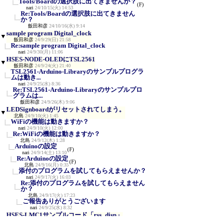
Tools/Boardの選択肢に出てきませんか？
(F)
nari
24/10/15(火) 14:53
Re:Tools/Boardの選択肢に出てきません
か？
飯田和彦
24/10/16(水) 9:14
sample program Digital_clock
▼
飯田和彦
24/9/29(日) 21:58
Re:sample program Digital_clock
nari
24/9/30(月) 11:06
HSES-NODE-OLEDにTSL2561
▼
飯田和彦
24/9/24(火) 21:40
TSL2561-Arduino-Libraryのサンプルプログラ
ムは動き...
nari
24/9/25(水) 8:36
Re:TSL2561-Arduino-Libraryのサンプルプロ
グラムは...
飯田和彦
24/9/26(木) 9:06
LEDSignboardがリセットされてしまう。
▼
北島
24/9/10(火) 1:45
WiFiの機能は動きますか？
nari
24/9/10(火) 12:00
Re:WiFiの機能は動きますか？
北島
24/9/12(木) 1:28
Arduinoの設定
(F)
nari
24/9/14(土) 13:10
Re:Arduinoの設定
(F)
北島
24/9/16(月) 0:35
添付のプログラムを試してもらえませんか？
nari
24/9/17(火) 16:03
Re:添付のプログラムを試してもらえません
か？
北島
24/9/17(火) 17:23
ご報告ありがとうございます
nari
24/9/25(水) 8:32
HSES-LMC1サンプルコード「rss_disp」
▼