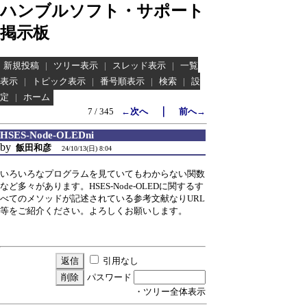
ハンブルソフト・サポート
掲示板
新規投稿
|
ツリー表示
|
スレッド表示
|
一覧
表示
|
トピック表示
|
番号順表示
|
検索
|
設
定
|
ホーム
｜
7 / 345
←次へ
前へ→
HSES-Node-OLEDni
by
飯田和彦
24/10/13(日) 8:04
いろいろなプログラムを見ていてもわからない関数
など多々があります。HSES-Node-OLEDに関するす
べてのメソッドが記述されている参考文献なりURL
等をご紹介ください。よろしくお願いします。
引用なし
パスワード
・ツリー全体表示