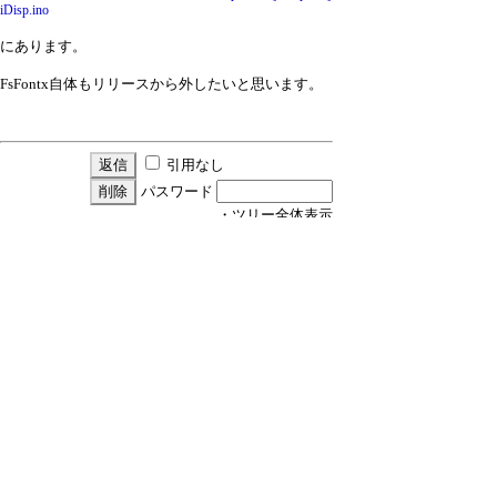
iDisp.ino
にあります。
FsFontx自体もリリースから外したいと思います。
引用なし
パスワード
・ツリー全体表示
Exceptin(9)がでます
▼
浦部
21/11/30(火) 10:36
FsFontxには自信がありません
≪
nari
21/11/30(火) 11:10
Re:FsFontxには自信がありません
浦部
21/12/18(土) 21:50
新規投稿
|
ツリー表示
|
スレッド表示
|
一覧
表示
|
トピック表示
|
番号順表示
|
検索
|
設
定
|
ホーム
｜
67 / 345
←次へ
前へ→
ページ：
記事番号：