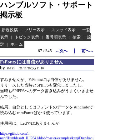
ハンブルソフト・サポート
掲示板
新規投稿
|
ツリー表示
|
スレッド表示
|
一覧
表示
|
トピック表示
|
番号順表示
|
検索
|
設
定
|
ホーム
｜
67 / 345
←次へ
前へ→
FsFontxには自信がありません
by
nari
21/11/30(火) 11:10
すみませんが、FsFontxには自信がありません。
リリースした当時とSPIFFSも変化しましたし、
当時もSPIFFSへのデータ書き込みがうまくいきませ
んでした。
結局、自分としてはフォントのデータを #includeで
読み込む romFontxばかり使っています。
使用例は、Ledではありませんが
https://github.com/h-
nari/Humblesoft_ILI9341/blob/master/examples/kanjiDisp/kanj