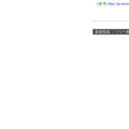
>(参考)
https://jp.ease
新規投稿
┃
ツリー