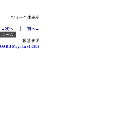
・ツリー全体表示
｜
←次へ
前へ→
┃
ホーム
OARD Moyuku v1.03b3