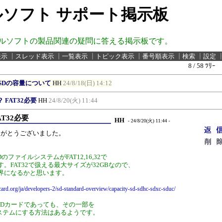
ソフト サポート掲示板
ルソフトの製品関連の疑問に答える掲示板です。
表示
┃
スレッド表示
┃
一覧表示
┃
トピック表示
┃
番号順表示
┃
検索
┃
設定
8 / 58 ﾂﾘｰ
oSDの容量について
HH
24/8/18(日) 14:12
？ FAT32必要
HH
24/8/20(火) 11:44
AT32必要
HH
- 24/8/20(火) 11:44 -
りがとうございました。
DのファイルシステムがFAT12,16,32で
。FAT32で扱える最大サイズが32GBなので、
界になるかと思います。
ard.org/ja/developers-2/sd-standard-overview/capacity-sd-sdhc-sdxc-sduc/
croSDカードであっても、その一部を
ルシステムにする方法はあるようです。