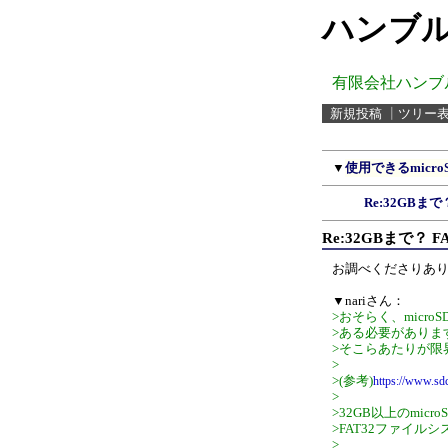
ハンブル
有限会社ハンブ
新規投稿
┃
ツリー
▼
使用できるmicr
Re:32GBまで
Re:32GBまで？ F
お調べくださりあ
▼nariさん：
>おそらく、microS
>ある必要があります
>そこらあたりが限
>
>(参考)
https://www.sdc
>
>32GB以上のmi
>FAT32ファイ
>