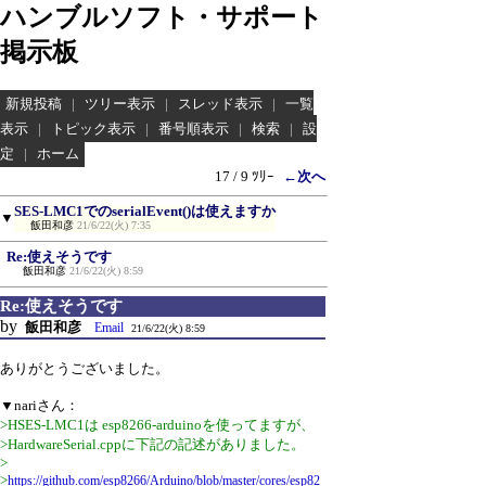
ハンブルソフト・サポート
掲示板
新規投稿
|
ツリー表示
|
スレッド表示
|
一覧
表示
|
トピック表示
|
番号順表示
|
検索
|
設
定
|
ホーム
17 / 9 ﾂﾘｰ
←次へ
SES-LMC1でのserialEvent()は使えますか
▼
飯田和彦
21/6/22(火) 7:35
Re:使えそうです
飯田和彦
21/6/22(火) 8:59
Re:使えそうです
by
飯田和彦
Email
21/6/22(火) 8:59
ありがとうございました。
▼nariさん：
>HSES-LMC1は esp8266-arduinoを使ってますが、
>HardwareSerial.cppに下記の記述がありました。
>
>
https://github.com/esp8266/Arduino/blob/master/cores/esp82