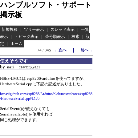
ハンブルソフト・サポート
掲示板
新規投稿
|
ツリー表示
|
スレッド表示
|
一覧
表示
|
トピック表示
|
番号順表示
|
検索
|
設
定
|
ホーム
｜
74 / 345
←次へ
前へ→
使えそうです
by
nari
21/6/22(火) 8:21
HSES-LMC1は esp8266-arduinoを使ってますが、
HardwareSerial.cppに下記の記述がありました。
https://github.com/esp8266/Arduino/blob/master/cores/esp8266
/HardwareSerial.cpp#L170
SerialEvent()が使えなくても、
Serial.available()を使用すれば
同じ処理ができます。