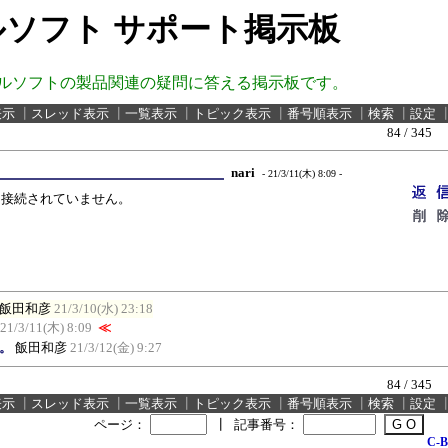
ソフト サポート掲示板
ルソフトの製品関連の疑問に答える掲示板です。
表示
┃
スレッド表示
┃
一覧表示
┃
トピック表示
┃
番号順表示
┃
検索
┃
設定
84 / 345
nari
- 21/3/11(木) 8:09 -
も接続されていません。
飯田和彦
21/3/10(水) 23:18
21/3/11(木) 8:09
≪
す。
飯田和彦
21/3/12(金) 9:27
84 / 345
表示
┃
スレッド表示
┃
一覧表示
┃
トピック表示
┃
番号順表示
┃
検索
┃
設定
ページ：
┃
記事番号：
C-B