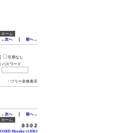
┃
ホーム
｜
←次へ
前へ→
引用なし
パスワード
・ツリー全体表示
｜
←次へ
前へ→
┃
ホーム
OARD Moyuku v1.03b3