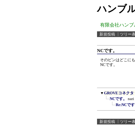
ハンブル
有限会社ハンブ
新規投稿
┃
ツリー
NCです。
そのピンはどこに
NCです。
▼
GROVEコネクタ
NCです。
nari
Re:NCで
新規投稿
┃
ツリー