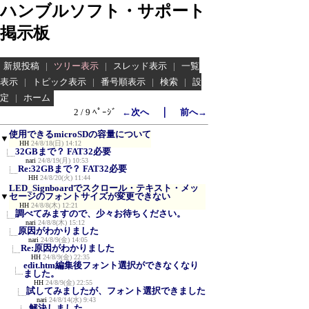
ハンブルソフト・サポート
掲示板
新規投稿
|
ツリー表示
|
スレッド表示
|
一覧
表示
|
トピック表示
|
番号順表示
|
検索
|
設
定
|
ホーム
｜
2 / 9 ﾍﾟｰｼﾞ
←次へ
前へ→
使用できるmicroSDの容量について
▼
HH
24/8/18(日) 14:12
32GBまで？ FAT32必要
nari
24/8/19(月) 10:53
Re:32GBまで？ FAT32必要
HH
24/8/20(火) 11:44
LED_Signboardでスクロール・テキスト・メッ
▼
セージのフォントサイズが変更できない
HH
24/8/8(木) 12:21
調べてみますので、少々お待ちください。
nari
24/8/8(木) 15:12
原因がわかりました
nari
24/8/9(金) 14:05
Re:原因がわかりました
HH
24/8/9(金) 22:35
edit.htm編集後フォント選択ができなくなり
ました。
HH
24/8/9(金) 22:55
試してみましたが、フォント選択できました
nari
24/8/14(水) 9:43
解決しました。