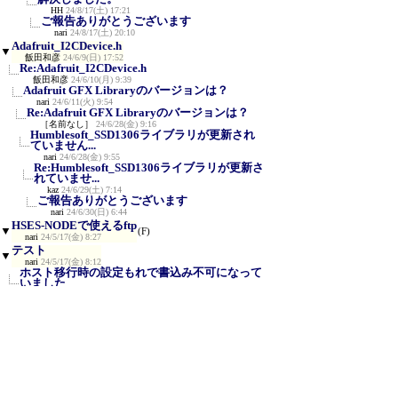
HH
24/8/17(土) 17:21
ご報告ありがとうございます
nari
24/8/17(土) 20:10
Adafruit_I2CDevice.h
▼
飯田和彦
24/6/9(日) 17:52
Re:Adafruit_I2CDevice.h
飯田和彦
24/6/10(月) 9:39
Adafruit GFX Libraryのバージョンは？
nari
24/6/11(火) 9:54
Re:Adafruit GFX Libraryのバージョンは？
［名前なし］
24/6/28(金) 9:16
Humblesoft_SSD1306ライブラリが更新され
ていません...
nari
24/6/28(金) 9:55
Re:Humblesoft_SSD1306ライブラリが更新さ
れていませ...
kaz
24/6/29(土) 7:14
ご報告ありがとうございます
nari
24/6/30(日) 6:44
HSES-NODEで使えるftp
▼
(F)
nari
24/5/17(金) 8:27
テスト
▼
nari
24/5/17(金) 8:12
ホスト移行時の設定もれで書込み不可になって
いました
nari
24/5/17(金) 8:13
LED_Signboard プログラムの作動環境(現状)
▼
Rocky
22/10/10(月) 16:58
Re:LED_Signboard プログラムの作動環境(現
状)
Rocky
22/10/10(月) 17:08
Exceptin(9)がでます
▼
浦部
21/11/30(火) 10:36
FsFontxには自信がありません