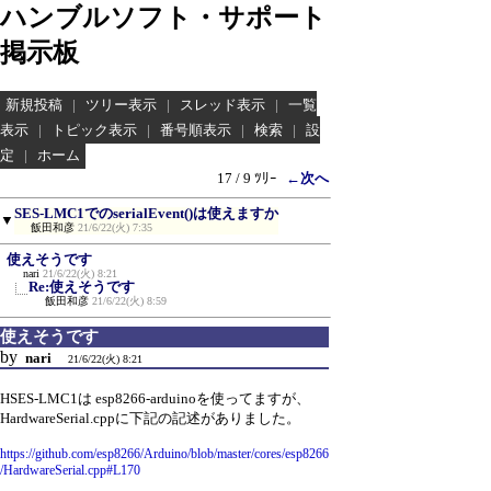
ハンブルソフト・サポート
掲示板
新規投稿
|
ツリー表示
|
スレッド表示
|
一覧
表示
|
トピック表示
|
番号順表示
|
検索
|
設
定
|
ホーム
17 / 9 ﾂﾘｰ
←次へ
SES-LMC1でのserialEvent()は使えますか
▼
飯田和彦
21/6/22(火) 7:35
使えそうです
nari
21/6/22(火) 8:21
Re:使えそうです
飯田和彦
21/6/22(火) 8:59
使えそうです
by
nari
21/6/22(火) 8:21
HSES-LMC1は esp8266-arduinoを使ってますが、
HardwareSerial.cppに下記の記述がありました。
https://github.com/esp8266/Arduino/blob/master/cores/esp8266
/HardwareSerial.cpp#L170