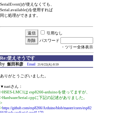
SerialEvent()が使えなくても、
Serial.available()を使用すれば
同じ処理ができます。
引用なし
パスワード
・ツリー全体表示
Re:使えそうです
by
飯田和彦
Email
21/6/22(火) 8:59
ありがとうございました。
▼nariさん：
>HSES-LMC1は esp8266-arduinoを使ってますが、
>HardwareSerial.cppに下記の記述がありました。
>
>
https://github.com/esp8266/Arduino/blob/master/cores/esp82
66/HardwareSerial.cpp#L170
>
>SerialEvent()が使えなくても、
>Serial.available()を使用すれば
>同じ処理ができます。