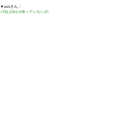
▼nariさん：
>TSL2561は持っていないの
>で試したことはありませんが、
>
>
https://github.com/adafruit/TSL2561-Arduino-Library
>
>にあるサンプルプログラムは動きませんか？
▼iida:
ありがとうございました。 試してみます。
引用なし
パスワード
・ツリー全体表示
新規投稿
|
ツリー表示
|
スレッド表示
|
一覧
表示
|
トピック表示
|
番号順表示
|
検索
|
設
定
|
ホーム
｜
5 / 9 ﾂﾘｰ
←次へ
前へ→
ページ：
記事番号：