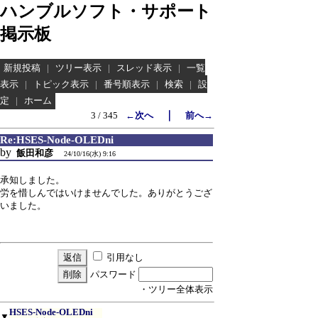
ハンブルソフト・サポート
掲示板
新規投稿
|
ツリー表示
|
スレッド表示
|
一覧
表示
|
トピック表示
|
番号順表示
|
検索
|
設
定
|
ホーム
｜
3 / 345
←次へ
前へ→
Re:HSES-Node-OLEDni
by
飯田和彦
24/10/16(水) 9:16
承知しました。
労を惜しんではいけませんでした。ありがとうござ
いました。
引用なし
パスワード
・ツリー全体表示
HSES-Node-OLEDni
▼