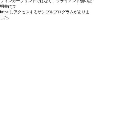
フィンガープリントではなく、クライアント側の証
明書(?)で
https:にアクセスするサンプルプログラムがありま
した。
https://github.com/esp8266/Arduino/tree/master/libraries/ESP8
266HTTPClient/examples/StreamHttpsClient
クライアント側の証明書の有効期間は3年で、
pythonのプログラムで更新できるようです。
参照先ごとのfingerprintを集める必要もなので、
これを使った rss_dispを、そのうち作ってみようか
と思います。
引用なし
パスワード
・ツリー全体表示
新規投稿
|
ツリー表示
|
スレッド表示
|
一覧
表示
|
トピック表示
|
番号順表示
|
検索
|
設
定
|
ホーム
｜
7 / 9 ﾂﾘｰ
←次へ
前へ→
ページ：
記事番号：