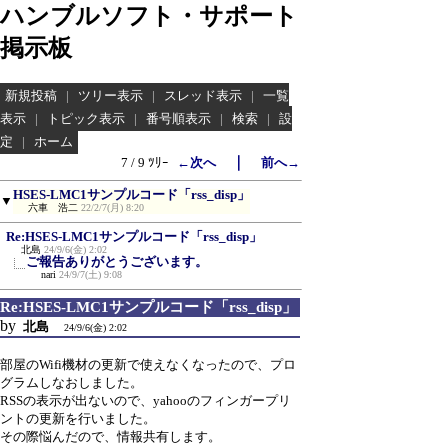
ハンブルソフト・サポート
掲示板
新規投稿
|
ツリー表示
|
スレッド表示
|
一覧
表示
|
トピック表示
|
番号順表示
|
検索
|
設
定
|
ホーム
｜
7 / 9 ﾂﾘｰ
←次へ
前へ→
HSES-LMC1サンプルコード「rss_disp」
▼
六車 浩二
22/2/7(月) 8:20
Re:HSES-LMC1サンプルコード「rss_disp」
北島
24/9/6(金) 2:02
ご報告ありがとうございます。
nari
24/9/7(土) 9:08
Re:HSES-LMC1サンプルコード「rss_disp」
by
北島
24/9/6(金) 2:02
部屋のWifi機材の更新で使えなくなったので、プロ
グラムしなおしました。
RSSの表示が出ないので、yahooのフィンガープリ
ントの更新を行いました。
その際悩んだので、情報共有します。