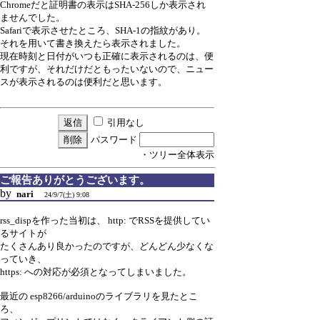
Chromeだと証明書の表示はSHA-256しか表示され
ませんでした。
Safariで表示させたところ、SHA-1の指紋があり。
それを用いて書き換えたら表示されました。
現在時刻と日付がいつも正確に表示されるのは、便
利ですが、それだけだともったいないので、ニュー
スが表示されるのは便利だと思います。
引用なし
パスワード
・ツリー全体表示
ご報告ありがとうございます。
by
nari
24/9/7(土) 9:08
rss_dispを作った当初は、 http: でRSSを提供してい
るサイトが
たくさんあり良かったのですが、どんどん少なくな
っていき、
https: への対応が必須となってしまいました。
最近の esp8266/arduinoのライブラリを見たとこ
ろ、