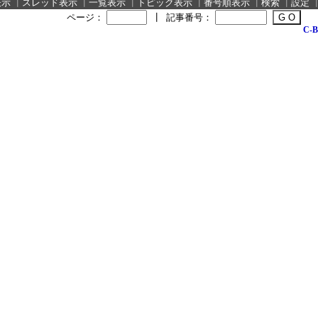
表示
┃
スレッド表示
┃
一覧表示
┃
トピック表示
┃
番号順表示
┃
検索
┃
設定
ページ：
┃
記事番号：
C-B