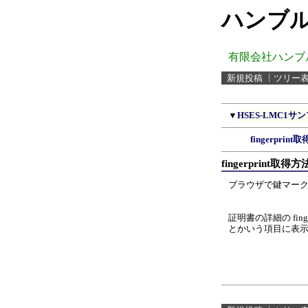
ハンブル
有限会社ハンブ
新規投稿
┃
ツリー
▼
HSES-LMC1サン
fingerprint
fingerprint取得方
ブラウザで鍵マー
証明書の詳細の fin
とかいう項目に表