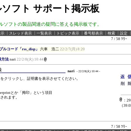
ソフト サポート掲示板
ルソフトの製品関連の疑問に答える掲示板です。
表示
┃
スレッド表示
┃
一覧表示
┃
トピック表示
┃
番号順表示
┃
検索
┃
設定
7 / 58 ﾂﾘｰ
プルコード「rss_disp」
六車 浩二
22/2/7(月) 8:20
取得方法
nari
22/2/8(火) 10:44
法
nari
- 22/2/8(火) 10:44 -
クをクリックし、証明書を表示させてください。
gerprintとか「拇印」という項目
示されます。
：292
（39.
7 / 58 ﾂﾘｰ