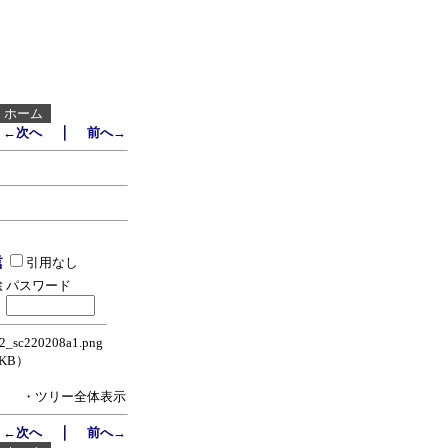
┃
ホーム
｜
←次へ
前へ→
引用なし
パスワード
_sc220208a1.png
0KB）
・ツリー全体表示
｜
←次へ
前へ→