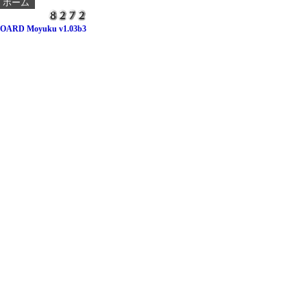
┃
ホーム
OARD Moyuku v1.03b3