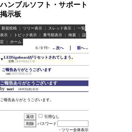
ハンブルソフト・サポート
掲示板
新規投稿
|
ツリー表示
|
スレッド表示
|
一覧
表示
|
トピック表示
|
番号順表示
|
検索
|
設
定
|
ホーム
｜
6 / 9 ﾂﾘｰ
←次へ
前へ→
LEDSignboardがリセットされてしまう。
▼
北島
24/9/10(火) 1:45
ご報告ありがとうございます
nari
24/9/25(水) 8:32
ご報告ありがとうございます
by
nari
24/9/25(水) 8:32
ご報告ありがとうございます。
引用なし
パスワード
・ツリー全体表示