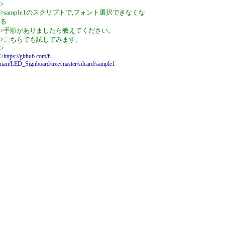
>
>sample1のスクリプトで,フォント選択できなくな
る
>手順がありましたら教えてください。
>こちらでも試してみます。
>
>
https://github.com/h-
nari/LED_Signboard/tree/master/sdcard/sample1
引用なし
パスワード
・ツリー全体表示
ご報告ありがとうございます
by
nari
24/8/17(土) 20:10
ご報告ありがとうございました。
安心しました。
引用なし
パスワード
・ツリー全体表示