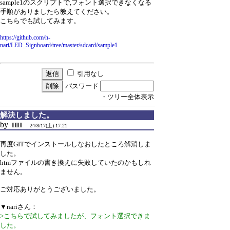
sample1のスクリプトで,フォント選択できなくなる
手順がありましたら教えてください。
こちらでも試してみます。
https://github.com/h-
nari/LED_Signboard/tree/master/sdcard/sample1
引用なし
パスワード
・ツリー全体表示
解決しました。
by
HH
24/8/17(土) 17:21
再度GITでインストールしなおしたところ解消しま
した。
htmファイルの書き換えに失敗していたのかもしれ
ません。
ご対応ありがとうございました。
▼nariさん：
>こちらで試してみましたが、フォント選択できま
した。