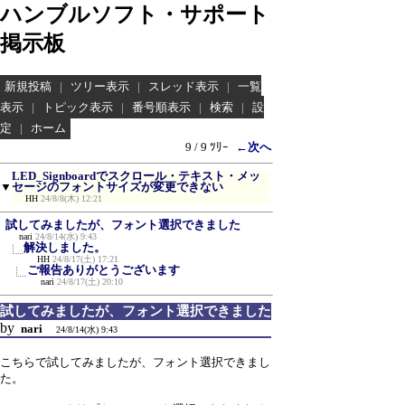
ハンブルソフト・サポート
掲示板
新規投稿
|
ツリー表示
|
スレッド表示
|
一覧
表示
|
トピック表示
|
番号順表示
|
検索
|
設
定
|
ホーム
9 / 9 ﾂﾘｰ
←次へ
LED_Signboardでスクロール・テキスト・メッ
▼
セージのフォントサイズが変更できない
HH
24/8/8(木) 12:21
試してみましたが、フォント選択できました
nari
24/8/14(水) 9:43
解決しました。
HH
24/8/17(土) 17:21
ご報告ありがとうございます
nari
24/8/17(土) 20:10
試してみましたが、フォント選択できました
by
nari
24/8/14(水) 9:43
こちらで試してみましたが、フォント選択できまし
た。