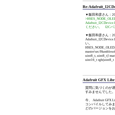
Re:Adafruit_I2CDe
▼飯田和彦さん：2024
>HSES_NODE_OL
Adafruit_I2
ください。 I2Cバ
▼飯田和彦さん：2024
Adafruit_I2
い。
HSES_NODE_OLED_Sa
master\src/Humblesof
uint8_t, uint8_t)' ma
uint16_t rgb(uint8_t r
Adafruit GFX 
質問に気づくのが
すみませんでした
今、 Adafruit GFX
コンパイルしてみ
どのバージョンを