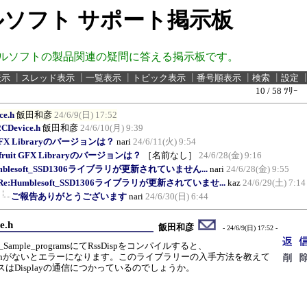
ソフト サポート掲示板
ルソフトの製品関連の疑問に答える掲示板です。
表示
┃
スレッド表示
┃
一覧表示
┃
トピック表示
┃
番号順表示
┃
検索
┃
設定
10 / 58 ﾂﾘｰ
ce.h
飯田和彦
24/6/9(日) 17:52
2CDevice.h
飯田和彦
24/6/10(月) 9:39
t GFX Libraryのバージョンは？
nari
24/6/11(火) 9:54
afruit GFX Libraryのバージョンは？
［名前なし］
24/6/28(金) 9:16
mblesoft_SSD1306ライブラリが更新されていません...
nari
24/6/28(金) 9:55
Re:Humblesoft_SSD1306ライブラリが更新されていませ...
kaz
24/6/29(土) 7:14
ご報告ありがとうございます
nari
24/6/30(日) 6:44
e.h
飯田和彦
- 24/6/9(日) 17:52 -
D_Sample_programsにてRssDispをコンパイルすると、
CDevice.hがないとエラーになります。このライブラリーの入手方法を教えて
スはDisplayの通信につかっているのでしょうか。