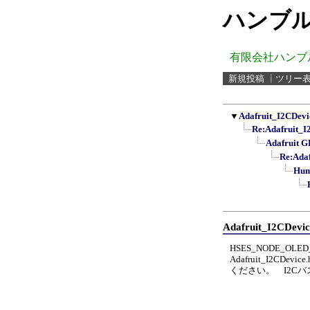
ハンブル
有限会社ハンブ
新規投稿
┃
ツリー
▼
Adafruit_I2CDevi
Re:Adafruit_I
Adafrui
Re:Ad
Hu
Adafruit_I2CDevic
HSES_NODE_OLE
Adafruit_I2
ください。 I2Cバ