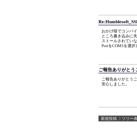
Re:Humblesoft
おかげ様でコンパ
ところ書き込みに失敗
ストールされてい
PortをCOM3
ご報告ありがとう
ご報告ありがとう
安心しました。
新規投稿
┃
ツリー