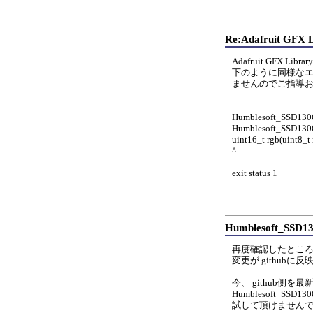
Re:Adafruit G
Adafruit GFX 
下のように同様な
ませんのでご指導
Humblesoft_SSD1306-
Humblesoft_SSD1306::
uint16_t rgb(uint8_t r
^
exit status 1
Humblesoft_S
再度確認したところ、ロ
変更が github
今、 github側
Humblesoft_SS
試して頂けません