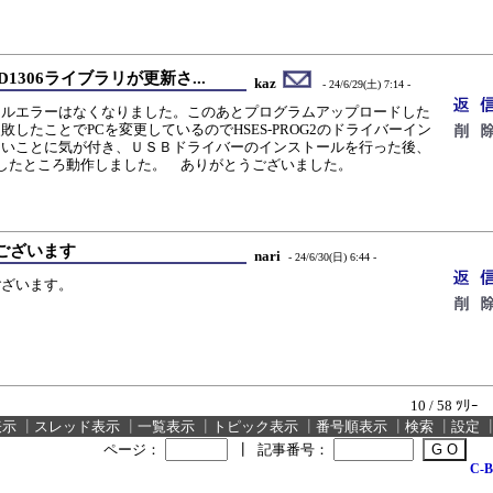
_SSD1306ライブラリが更新さ...
kaz
- 24/6/29(土) 7:14 -
イルエラーはなくなりました。このあとプログラムアップロードした
したことでPCを変更しているのでHSES-PROG2のドライバーイン
ないことに気が付き、ＵＳＢドライバーのインストールを行った後、
を選択したところ動作しました。 ありがとうございました。
ございます
nari
- 24/6/30(日) 6:44 -
ございます。
10 / 58 ﾂﾘｰ
表示
┃
スレッド表示
┃
一覧表示
┃
トピック表示
┃
番号順表示
┃
検索
┃
設定
ページ：
┃
記事番号：
C-B