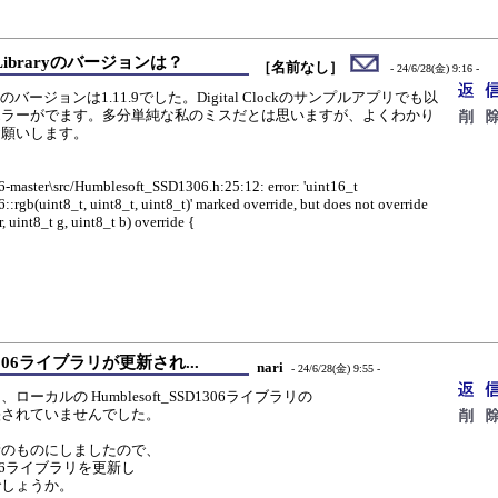
FX Libraryのバージョンは？
［名前なし］
- 24/6/28(金) 9:16 -
Libraryのバージョンは1.11.9でした。Digital Clockのサンプルアプリでも以
エラーがでます。多分単純な私のミスだとは思いますが、よくわかり
お願いします。
master\src/Humblesoft_SSD1306.h:25:12: error: 'uint16_t
rgb(uint8_t, uint8_t, uint8_t)' marked override, but does not override
, uint8_t g, uint8_t b) override {
SD1306ライブラリが更新され...
nari
- 24/6/28(金) 9:55 -
ーカルの Humblesoft_SSD1306ライブラリの
に反映されていませんでした。
を最新のものにしましたので、
D1306ライブラリを更新し
でしょうか。