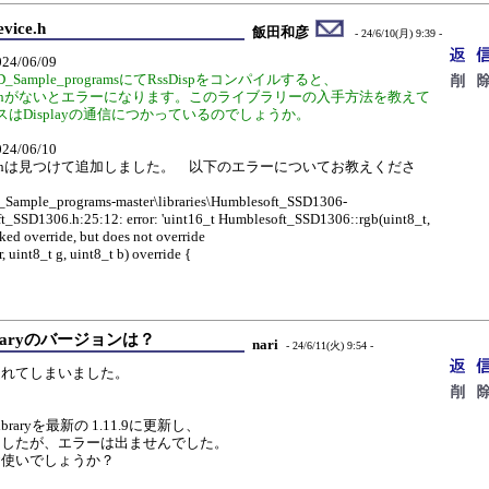
vice.h
飯田和彦
- 24/6/10(月) 9:39 -
/06/09
ED_Sample_programsにてRssDispをコンパイルすると、
CDevice.hがないとエラーになります。このライブラリーの入手方法を教えて
スはDisplayの通信につかっているのでしょうか。
/06/10
CDevice.hは見つけて追加しました。 以下のエラーについてお教えくださ
mple_programs-master\libraries\Humblesoft_SSD1306-
t_SSD1306.h:25:12: error: 'uint16_t Humblesoft_SSD1306::rgb(uint8_t,
rked override, but does not override
, uint8_t g, uint8_t b) override {
Libraryのバージョンは？
nari
- 24/6/11(火) 9:54 -
遅れてしまいました。
。
 Libraryを最新の 1.11.9に更新し、
ましたが、エラーは出ませんでした。
お使いでしょうか？