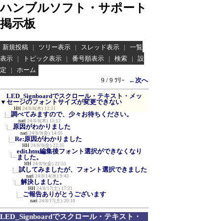
ハンブルソフト・サポート
掲示板
新規投稿
|
ツリー表示
|
スレッド表示
|
一覧
表示
|
トピック表示
|
番号順表示
|
検索
|
設
定
|
ホーム
9 / 9 ﾂﾘｰ
←次へ
LED_Signboardでスクロール・テキスト・メッ
▼
セージのフォントサイズが変更できない
HH
24/8/8(木) 12:21
調べてみますので、少々お待ちください。
nari
24/8/8(木) 15:12
原因がわかりました
nari
24/8/9(金) 14:05
Re:原因がわかりました
HH
24/8/9(金) 22:35
edit.htm編集後フォント選択ができなくなり
ました。
HH
24/8/9(金) 22:55
試してみましたが、フォント選択できました
nari
24/8/14(水) 9:43
解決しました。
HH
24/8/17(土) 17:21
ご報告ありがとうございます
nari
24/8/17(土) 20:10
LED_Signboardでスクロール・テキスト・