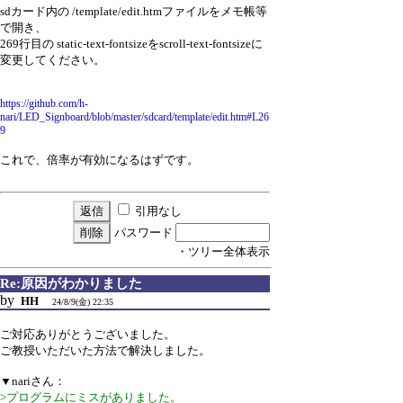
sdカード内の /template/edit.htmファイルをメモ帳等
で開き、
269行目の static-text-fontsizeをscroll-text-fontsizeに
変更してください。
https://github.com/h-
nari/LED_Signboard/blob/master/sdcard/template/edit.htm#L26
9
これで、倍率が有効になるはずです。
引用なし
パスワード
・ツリー全体表示
Re:原因がわかりました
by
HH
24/8/9(金) 22:35
ご対応ありがとうございました。
ご教授いただいた方法で解決しました。
▼nariさん：
>プログラムにミスがありました。