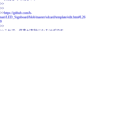
>>
>>
>>
https://github.com/h-
nari/LED_Signboard/blob/master/sdcard/template/edit.htm#L26
9
>>
>>これで、倍率が有効になるはずです。
引用なし
パスワード
・ツリー全体表示
試してみましたが、フォント選択できました
by
nari
24/8/14(水) 9:43
こちらで試してみましたが、フォント選択できまし
た。
sample1のスクリプトで,フォント選択できなくなる
手順がありましたら教えてください。
こちらでも試してみます。
https://github.com/h-
nari/LED_Signboard/tree/master/sdcard/sample1