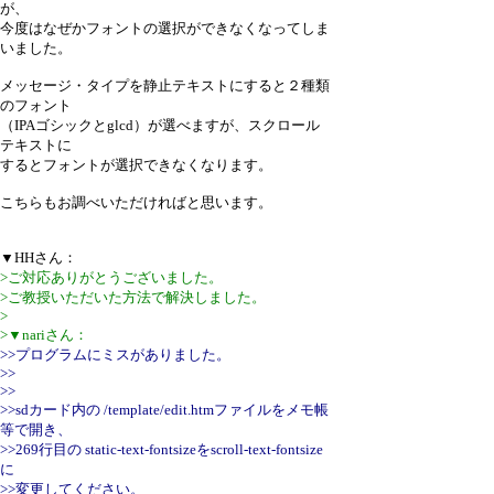
が、
今度はなぜかフォントの選択ができなくなってしま
いました。
メッセージ・タイプを静止テキストにすると２種類
のフォント
（IPAゴシックとglcd）が選べますが、スクロール
テキストに
するとフォントが選択できなくなります。
こちらもお調べいただければと思います。
▼HHさん：
>ご対応ありがとうございました。
>ご教授いただいた方法で解決しました。
>
>▼nariさん：
>>プログラムにミスがありました。
>>
>>
>>sdカード内の /template/edit.htmファイルをメモ帳
等で開き、
>>269行目の static-text-fontsizeをscroll-text-fontsize
に
>>変更してください。