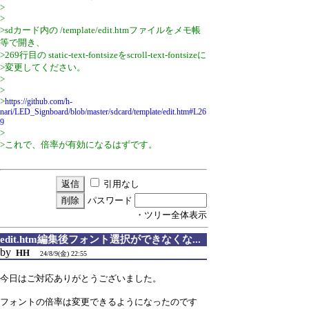
>
>
>sdカード内の /template/edit.htmファイルをメモ帳
等で開き、
>269行目の static-text-fontsizeをscroll-text-fontsizeに
>変更してください。
>
>
>
https://github.com/h-
nari/LED_Signboard/blob/master/sdcard/template/edit.htm#L26
9
>
>これで、倍率が有効になるはずです。
引用なし
パスワード
・ツリー全体表示
edit.htm編集後フォント選択ができなくな...
by
HH
24/8/9(金) 22:55
今日はご対応ありがとうございました。
フォントの倍率は変更できるようになったのです