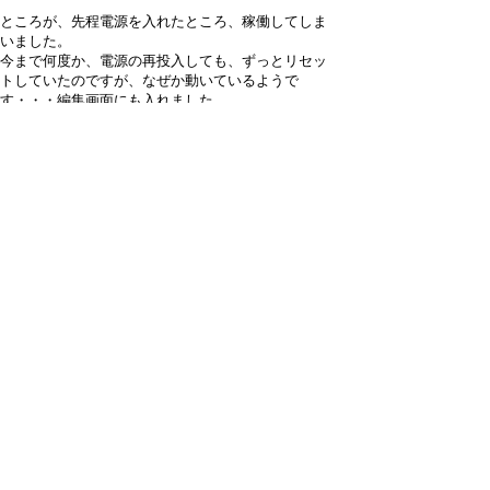
ところが、先程電源を入れたところ、稼働してしま
いました。
今まで何度か、電源の再投入しても、ずっとリセッ
トしていたのですが、なぜか動いているようで
す・・・編集画面にも入れました。
こちらのWifi環境の関係でしょうか・・・
しばらく様子を見てみようと思います。
（実際の稼働はまた別のWifi環境になるので、先は
長いのですが）
取り急ぎ、対応大変ありがとうございました。
追伸
是非、wifiに繋がらなければ単独でサーバとして起
動して、そこからwifiの設定が出来るようにお願い
します。M5などはそうなってますね。
では。
引用なし
パスワード
・ツリー全体表示
ご報告ありがとうございます
by
nari
24/9/25(水) 8:32