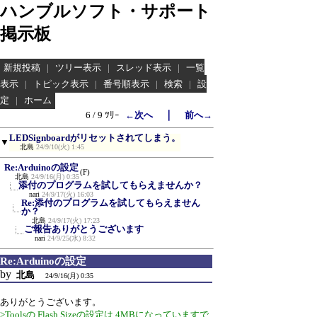
ハンブルソフト・サポート
掲示板
新規投稿
|
ツリー表示
|
スレッド表示
|
一覧
表示
|
トピック表示
|
番号順表示
|
検索
|
設
定
|
ホーム
｜
6 / 9 ﾂﾘｰ
←次へ
前へ→
LEDSignboardがリセットされてしまう。
▼
北島
24/9/10(火) 1:45
Re:Arduinoの設定
(F)
北島
24/9/16(月) 0:35
添付のプログラムを試してもらえませんか？
nari
24/9/17(火) 16:03
Re:添付のプログラムを試してもらえません
か？
北島
24/9/17(火) 17:23
ご報告ありがとうございます
nari
24/9/25(水) 8:32
Re:Arduinoの設定
by
北島
24/9/16(月) 0:35
ありがとうございます。
>Toolsの Flash Sizeの設定は 4MBになっていますで