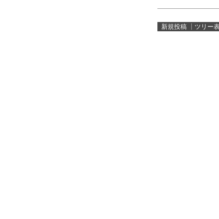
新規投稿
┃
ツリー