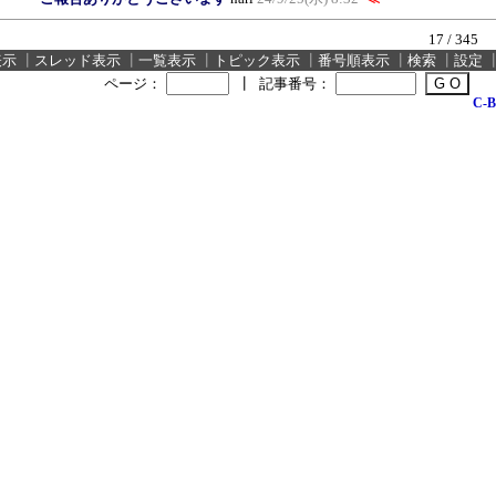
17 / 345
表示
┃
スレッド表示
┃
一覧表示
┃
トピック表示
┃
番号順表示
┃
検索
┃
設定
ページ：
┃
記事番号：
C-B