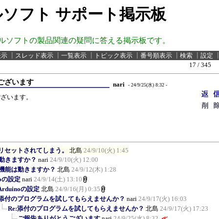
ソフト サポート掲示板
ルソフトの製品関連の疑問に答える掲示板です。
表示
┃
スレッド表示
┃
一覧表示
┃
トピック表示
┃
番号順表示
┃
検索
┃
設定
17 / 345
ございます
nari
- 24/9/25(水) 8:32 -
ございます。
rdがリセットされてしまう。
北島
24/9/10(火) 1:45
は動きますか？
nari
24/9/10(火) 12:00
iの機能は動きますか？
北島
24/9/12(木) 1:28
noの設定
nari
24/9/14(土) 13:10
:Arduinoの設定
北島
24/9/16(月) 0:35
添付のプログラムを試してもらえませんか？
nari
24/9/17(火) 16:03
Re:添付のプログラムを試してもらえませんか？
北島
24/9/17(火) 17:23
ご報告ありがとうございます
nari
24/9/25(水) 8:32
≪