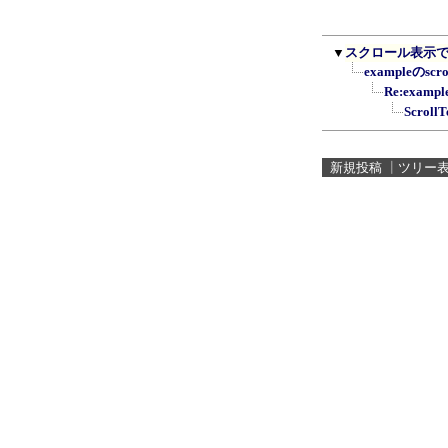
▼
スクロール表示
exampleのsc
Re:exam
Scrol
新規投稿
┃
ツリー