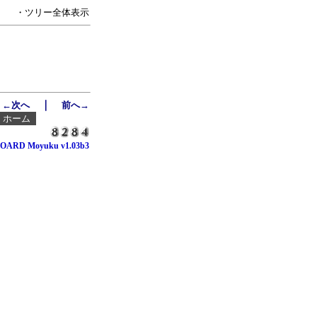
・ツリー全体表示
｜
←次へ
前へ→
┃
ホーム
OARD Moyuku v1.03b3