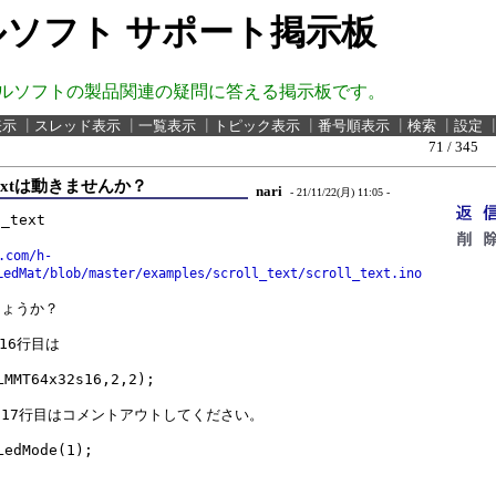
ソフト サポート掲示板
ルソフトの製品関連の疑問に答える掲示板です。
表示
┃
スレッド表示
┃
一覧表示
┃
トピック表示
┃
番号順表示
┃
検索
┃
設定
71 / 345
l_textは動きませんか？
nari
- 21/11/22(月) 11:05 -
_text

.com/h-
LedMat/blob/master/examples/scroll_text/scroll_text.ino
ょうか？

16行目は

17行目はコメントアウトしてください。
