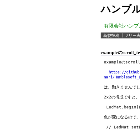
ハンブル
有限会社ハンブ
新規投稿
┃
ツリー
exampleのscrol
exampleのscroll
https://github
nari/Humblesoft_
は、動きませんでし
2x2の構成ですと、
 LedMat.begin(LMMT64x32s16,2,2);

色が変になるので、
 // LedMat.setLedMode(1);
