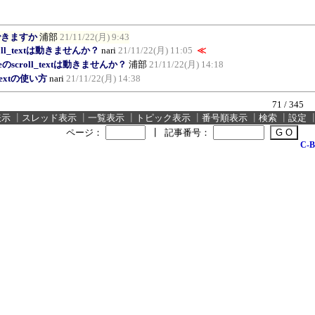
できますか
浦部
21/11/22(月) 9:43
roll_textは動きませんか？
nari
21/11/22(月) 11:05
≪
pleのscroll_textは動きませんか？
浦部
21/11/22(月) 14:18
lTextの使い方
nari
21/11/22(月) 14:38
71 / 345
表示
┃
スレッド表示
┃
一覧表示
┃
トピック表示
┃
番号順表示
┃
検索
┃
設定
ページ：
┃
記事番号：
C-B