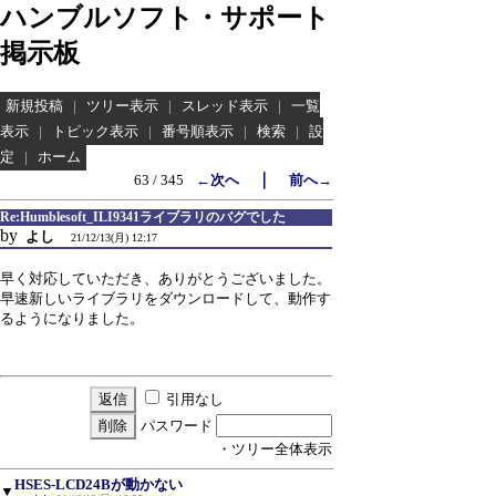
ハンブルソフト・サポート
掲示板
新規投稿
|
ツリー表示
|
スレッド表示
|
一覧
表示
|
トピック表示
|
番号順表示
|
検索
|
設
定
|
ホーム
｜
63 / 345
←次へ
前へ→
Re:Humblesoft_ILI9341ライブラリのバグでした
by
よし
21/12/13(月) 12:17
早く対応していただき、ありがとうございました。
早速新しいライブラリをダウンロードして、動作す
るようになりました。
引用なし
パスワード
・ツリー全体表示
HSES-LCD24Bが動かない
▼