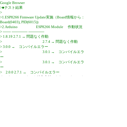
Google Browser
>■テスト結果
>
>1.ESP8266 Firmware Update実施（Board情報から：
Board(0403), PID(6015))
>2.Arduino ESP8266 Module 作動状況
> ------- -------------- --------------
> 1.8.19 2.7.1 → 問題なく作動
> 2.7.4 → 問題なく作動
> 3.0.0 → コンパイルエラー
> 3.0.1 → コンパイルエラ
ー
> 3.0.1 → コンパイルエラ
ー
> 2.0.0 2.7.1 → コンパイルエラー
すみません、テキスト編集方法になれていなかった
ので、桁ずれしてしまいました。
引用なし
パスワード
・ツリー全体表示
新規投稿
|
ツリー表示
|
スレッド表示
|
一覧