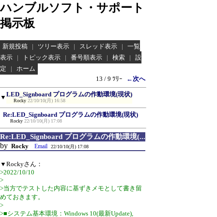
ハンブルソフト・サポート
掲示板
新規投稿
|
ツリー表示
|
スレッド表示
|
一覧
表示
|
トピック表示
|
番号順表示
|
検索
|
設
定
|
ホーム
13 / 9 ﾂﾘｰ
←次へ
LED_Signboard プログラムの作動環境(現状)
▼
Rocky
22/10/10(月) 16:58
Re:LED_Signboard プログラムの作動環境(現状)
Rocky
22/10/10(月) 17:08
Re:LED_Signboard プログラムの作動環境(...
by
Rocky
Email
22/10/10(月) 17:08
▼Rockyさん：
>2022/10/10
>
>当方でテストした内容に基ずきメモとして書き留
めておきます。
>
>■システム基本環境：Windows 10(最新Update),