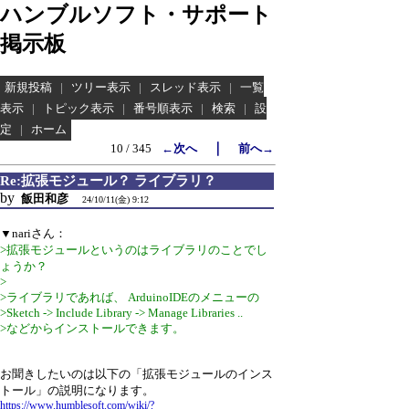
ハンブルソフト・サポート
掲示板
新規投稿
|
ツリー表示
|
スレッド表示
|
一覧
表示
|
トピック表示
|
番号順表示
|
検索
|
設
定
|
ホーム
｜
10 / 345
←次へ
前へ→
Re:拡張モジュール？ ライブラリ？
by
飯田和彦
24/10/11(金) 9:12
▼nariさん：
>拡張モジュールというのはライブラリのことでし
ょうか？
>
>ライブラリであれば、 ArduinoIDEのメニューの
>Sketch -> Include Library -> Manage Libraries ..
>などからインストールできます。
お聞きしたいのは以下の「拡張モジュールのインス
トール」の説明になります。
https://www.humblesoft.com/wiki/?