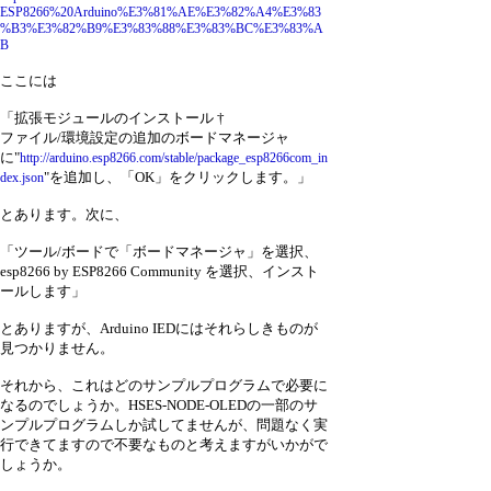
ESP8266%20Arduino%E3%81%AE%E3%82%A4%E3%83
%B3%E3%82%B9%E3%83%88%E3%83%BC%E3%83%A
B
ここには
「拡張モジュールのインストール †
ファイル/環境設定の追加のボードマネージャ
に"
http://arduino.esp8266.com/stable/package_esp8266com_in
"を追加し、「OK」をクリックします。」
dex.json
とあります。次に、
「ツール/ボードで「ボードマネージャ」を選択、
esp8266 by ESP8266 Community を選択、インスト
ールします」
とありますが、Arduino IEDにはそれらしきものが
見つかりません。
それから、これはどのサンプルプログラムで必要に
なるのでしょうか。HSES-NODE-OLEDの一部のサ
ンプルプログラムしか試してませんが、問題なく実
行できてますので不要なものと考えますがいかがで
しょうか。