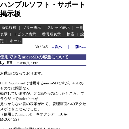
ハンブルソフト・サポート
掲示板
新規投稿
|
ツリー表示
|
スレッド表示
|
一覧
表示
|
トピック表示
|
番号順表示
|
検索
|
設
定
|
ホーム
｜
30 / 345
←次へ
前へ→
使用できるmicroSDの容量について
by
HH
24/8/18(日) 14:12
お世話になっております。
LED_Signboardで使用するmicroSDですが、4GBの
ものでは問題なく
動作していますが、64GBのものにしたところ、ブ
ラウザ上でindex.htmが
見つからない旨の表示が出て、管理画面へのアクセ
スができませんでした。
（使用したmicroSD キオクシア KCA-
MCO64GS）