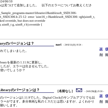
/06/10
CDevice.hは見つけて追加しました。 以下のエラーについてお教えくださ
mple_programs-master\libraries\Humblesoft_SSD1306-
t_SSD1306.h:25:12: error: 'uint16_t Humblesoft_SSD1306::rgb(uint8_t,
rked override, but does not override
, uint8_t g, uint8_t b) override {
Libraryのバージョンは？
nari
- 24/6/11(火) 9:54 -
遅れてしまいました。
。
 Libraryを最新の 1.11.9に更新し、
ましたが、エラーは出ませんでした。
お使いでしょうか？
FX Libraryのバージョンは？
［名前なし］
- 24/6/28(金) 9:16 -
Libraryのバージョンは1.11.9でした。Digital Clockのサンプルアプリでも以
エラーがでます。多分単純な私のミスだとは思いますが、よくわかり
お願いします。