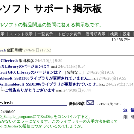
ソフト サポート掲示板
ルソフトの製品関連の疑問に答える掲示板です。
表示
┃
スレッド表示
┃
一覧表示
┃
トピック表示
┃
番号順表示
┃
検索
┃
設定
10 / 58 ﾂﾘｰ
ce.h
飯田和彦
24/6/9(日) 17:52
2CDevice.h
飯田和彦
24/6/10(月) 9:39
t GFX Libraryのバージョンは？
nari
24/6/11(火) 9:54
afruit GFX Libraryのバージョンは？
［名前なし］
24/6/28(金) 9:16
mblesoft_SSD1306ライブラリが更新されていません...
nari
24/6/28(金) 9:55
Re:Humblesoft_SSD1306ライブラリが更新されていませ...
kaz
24/6/29(土) 7:14
ご報告ありがとうございます
nari
24/6/30(日) 6:44
vice.h
飯田和彦
- 24/6/10(月) 9:39 -
/06/09
ED_Sample_programsにてRssDispをコンパイルすると、
CDevice.hがないとエラーになります。このライブラリーの入手方法を教えて
スはDisplayの通信につかっているのでしょうか。