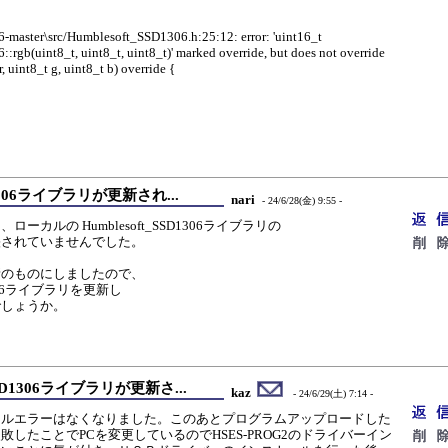
master\src/Humblesoft_SSD1306.h:25:12: error: 'uint16_t
rgb(uint8_t, uint8_t, uint8_t)' marked override, but does not override
, uint8_t g, uint8_t b) override {
SD1306ライブラリが更新され...
nari
- 24/6/28(金) 9:55 -
ーカルの Humblesoft_SSD1306ライブラリの
に反映されていませんでした。
を最新のものにしましたので、
D1306ライブラリを更新し
でしょうか。
_SSD1306ライブラリが更新さ...
kaz
- 24/6/29(土) 7:14 -
イルエラーはなくなりました。このあとプログラムアップロードした
したことでPCを変更しているのでHSES-PROG2のドライバーイン