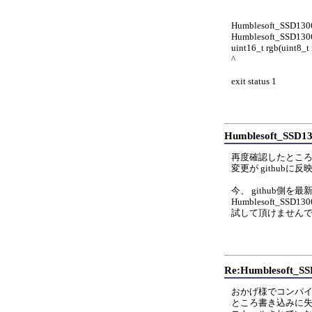
Humblesoft_SSD1306-
Humblesoft_SSD1306::
uint16_t rgb(uint8_t r
^
exit status 1
Humblesoft_S
再度確認したところ、ロ
変更が github
今、 github側
Humblesoft_SS
試して頂けません
Re:Humblesoft
おかげ様でコンパ
ところ書き込みに失敗