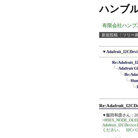
ハンブル
有限会社ハンブ
新規投稿
┃
ツリー
▼
Adafruit_I2CDevi
Re:Adafruit_I
Adafrui
Re:Ad
Hu
Re:Adafruit_I2CDe
▼飯田和彦さん：2024
>HSES_NODE_OL
Adafruit_I2
ください。 I2Cバ