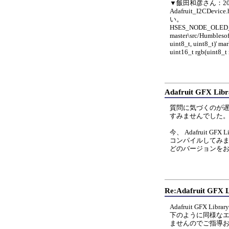
▼飯田和彦さん：2024
Adafruit_I2
い。
HSES_NODE_OLED_Sa
master\src/Humblesof
uint8_t, uint8_t)' ma
uint16_t rgb(uint8_t r
Adafruit GFX 
質問に気づくのが
すみませんでした
今、 Adafruit GFX
コンパイルしてみ
どのバージョンを
Re:Adafruit G
Adafruit GFX 
下のように同様な
ませんのでご指導