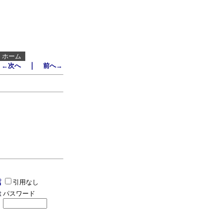
┃
ホーム
｜
←次へ
前へ→
引用なし
パスワード