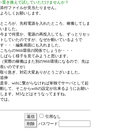
>置き換えて試していただけませんか？
添付ファイルが見当たりません。
よろしくお願いします。
ところが、先程電源を入れたところ、稼働してしま
いました。
今まで何度か、電源の再投入しても、ずっとリセッ
トしていたのですが、なぜか動いているようで
す・・・編集画面にも入れました。
こちらのWifi環境の関係でしょうか・・・
しばらく様子を見てみようと思います。
（実際の稼働はまた別のWifi環境になるので、先は
長いのですが）
取り急ぎ、対応大変ありがとうございました。
追伸
是非、wifiに繋がらなければ単独でサーバとして起
動して、そこからwifiの設定が出来るようにお願い
します。M5などはそうなってますね。
では。
引用なし
パスワード
・ツリー全体表示