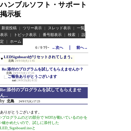
ハンブルソフト・サポート
掲示板
新規投稿
|
ツリー表示
|
スレッド表示
|
一覧
表示
|
トピック表示
|
番号順表示
|
検索
|
設
定
|
ホーム
｜
6 / 9 ﾂﾘｰ
←次へ
前へ→
LEDSignboardがリセットされてしまう。
▼
北島
24/9/10(火) 1:45
Re:添付のプログラムを試してもらえませんか？
北島
24/9/17(火) 17:23
ご報告ありがとうございます
nari
24/9/25(水) 8:32
Re:添付のプログラムを試してもらえませ
ん...
by
北島
24/9/17(火) 17:23
ありがとうございます。
>プログラムのどの部分で WDTが動いているのかを
>確かめたいので、試しに添付した
LED_Signboard.inoと