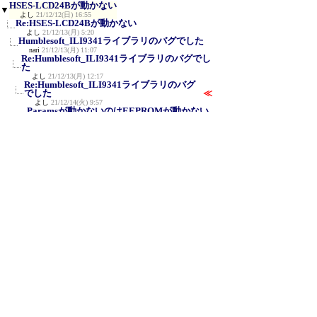
HSES-LCD24Bが動かない
▼
よし
21/12/12(日) 16:55
Re:HSES-LCD24Bが動かない
よし
21/12/13(月) 5:20
Humblesoft_ILI9341ライブラリのバグでした
nari
21/12/13(月) 11:07
Re:Humblesoft_ILI9341ライブラリのバグでし
た
よし
21/12/13(月) 12:17
Re:Humblesoft_ILI9341ライブラリのバグ
でした
≪
よし
21/12/14(火) 9:57
Paramsが動かないのはEEPROMが動かない
せい
nari
21/12/14(火) 11:47
Flash Sizeを2MBにしてください
nari
21/12/14(火) 13:46
Re:Flash Sizeを2MBにしてください
よし
21/12/15(水) 6:24
新規投稿
|
ツリー表示
|
スレッド表示
|
一覧
表示
|
トピック表示
|
番号順表示
|
検索
|
設
定
|
ホーム
｜
62 / 345
←次へ
前へ→
ページ：
記事番号：
C-BOARD Moyuku v1.03b3
for PDA