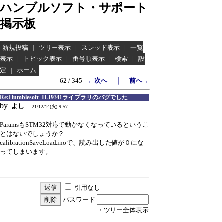
ハンブルソフト・サポート
掲示板
新規投稿
|
ツリー表示
|
スレッド表示
|
一覧
表示
|
トピック表示
|
番号順表示
|
検索
|
設
定
|
ホーム
｜
62 / 345
←次へ
前へ→
Re:Humblesoft_ILI9341ライブラリのバグでした
by
よし
21/12/14(火) 9:57
ParamsもSTM32対応で動かなくなっているというこ
とはないでしょうか？
calibrationSaveLoad.inoで、読み出した値が０にな
ってしまいます。
引用なし
パスワード
・ツリー全体表示