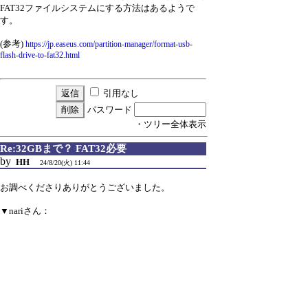
FAT32ファイルシステムにする方法はあるようで
す。
(参考)
https://jp.easeus.com/partition-manager/format-usb-
flash-drive-to-fat32.html
引用なし
パスワード
・ツリー全体表示
Re:32GBまで？ FAT32必要
by
HH
24/8/20(火) 11:44
お調べくださりありがとうございました。
▼nariさん：
>おそらく、microSDのファイルシステムが
FAT12,16,32で
>ある必要があります。FAT32で扱える最大サイズ
が32GBなので、
>そこらあたりが限界になるかと思います。
>
>(参考)
https://www.sdcard.org/ja/developers-2/sd-standard-
overview/capacity-sd-sdhc-sdxc-sduc/