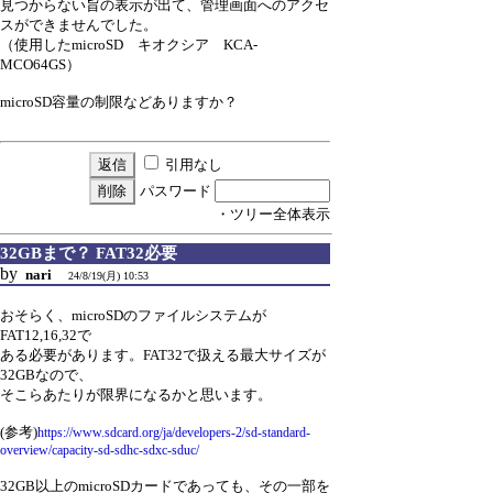
見つからない旨の表示が出て、管理画面へのアクセ
スができませんでした。
（使用したmicroSD キオクシア KCA-
MCO64GS）
microSD容量の制限などありますか？
引用なし
パスワード
・ツリー全体表示
32GBまで？ FAT32必要
by
nari
24/8/19(月) 10:53
おそらく、microSDのファイルシステムが
FAT12,16,32で
ある必要があります。FAT32で扱える最大サイズが
32GBなので、
そこらあたりが限界になるかと思います。
(参考)
https://www.sdcard.org/ja/developers-2/sd-standard-
overview/capacity-sd-sdhc-sdxc-sduc/
32GB以上のmicroSDカードであっても、その一部を