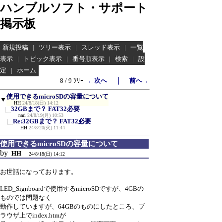
ハンブルソフト・サポート
掲示板
新規投稿
|
ツリー表示
|
スレッド表示
|
一覧
表示
|
トピック表示
|
番号順表示
|
検索
|
設
定
|
ホーム
｜
8 / 9 ﾂﾘｰ
←次へ
前へ→
使用できるmicroSDの容量について
▼
HH
24/8/18(日) 14:12
32GBまで？ FAT32必要
nari
24/8/19(月) 10:53
Re:32GBまで？ FAT32必要
HH
24/8/20(火) 11:44
使用できるmicroSDの容量について
by
HH
24/8/18(日) 14:12
お世話になっております。
LED_Signboardで使用するmicroSDですが、4GBの
ものでは問題なく
動作していますが、64GBのものにしたところ、ブ
ラウザ上でindex.htmが