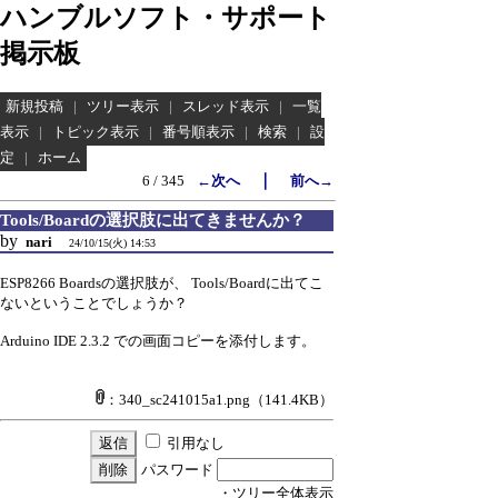
ハンブルソフト・サポート
掲示板
新規投稿
|
ツリー表示
|
スレッド表示
|
一覧
表示
|
トピック表示
|
番号順表示
|
検索
|
設
定
|
ホーム
｜
6 / 345
←次へ
前へ→
Tools/Boardの選択肢に出てきませんか？
by
nari
24/10/15(火) 14:53
ESP8266 Boardsの選択肢が、 Tools/Boardに出てこ
ないということでしょうか？
Arduino IDE 2.3.2 での画面コピーを添付します。
：340_sc241015a1.png
（141.4KB）
引用なし
パスワード
・ツリー全体表示