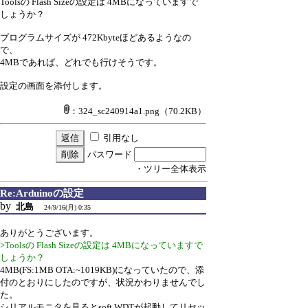
Toolsの Flash Sizeの設定は 4MBになっていますで
しょうか？
プログラムサイズが 472Kbyteほどあるようなの
で、
4MBであれば、どれでも行けそうです。
設定の画面を添付します。
：324_sc240914a1.png
（70.2KB）
引用なし
パスワード
・ツリー全体表示
Re:Arduinoの設定
by
北島
24/9/16(月) 0:35
ありがとうございます。
>Toolsの Flash Sizeの設定は 4MBになっていますで
しょうか？
4MB(FS:1MB OTA:~1019KB)になっていたので、添
付のとおりにしたのですが、状況かわりませんでし
た。
シリアルモニタを見るとsoft WDTが起動してリセッ