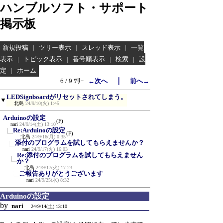
ハンブルソフト・サポート
掲示板
新規投稿
|
ツリー表示
|
スレッド表示
|
一覧
表示
|
トピック表示
|
番号順表示
|
検索
|
設
定
|
ホーム
｜
6 / 9 ﾂﾘｰ
←次へ
前へ→
LEDSignboardがリセットされてしまう。
▼
北島
24/9/10(火) 1:45
Arduinoの設定
(F)
nari
24/9/14(土) 13:10
Re:Arduinoの設定
(F)
北島
24/9/16(月) 0:35
添付のプログラムを試してもらえませんか？
nari
24/9/17(火) 16:03
Re:添付のプログラムを試してもらえません
か？
北島
24/9/17(火) 17:23
ご報告ありがとうございます
nari
24/9/25(水) 8:32
Arduinoの設定
by
nari
24/9/14(土) 13:10