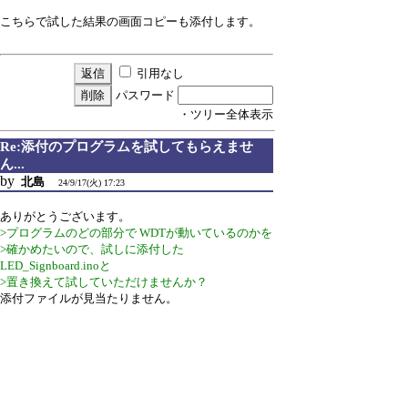
こちらで試した結果の画面コピーも添付します。
引用なし
パスワード
・ツリー全体表示
Re:添付のプログラムを試してもらえませ
ん...
by
北島
24/9/17(火) 17:23
ありがとうございます。
>プログラムのどの部分で WDTが動いているのかを
>確かめたいので、試しに添付した
LED_Signboard.inoと
>置き換えて試していただけませんか？
添付ファイルが見当たりません。
よろしくお願いします。
ところが、先程電源を入れたところ、稼働してしま
いました。
今まで何度か、電源の再投入しても、ずっとリセッ
トしていたのですが、なぜか動いているようで