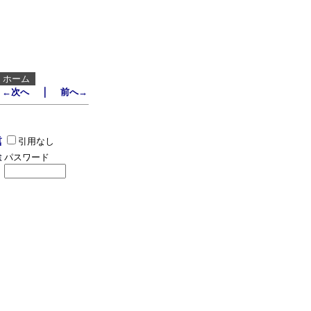
┃
ホーム
｜
←次へ
前へ→
引用なし
パスワード