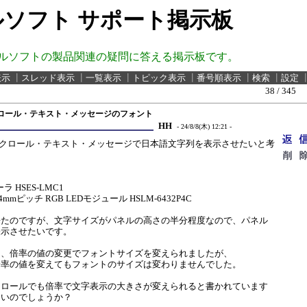
ソフト サポート掲示板
ルソフトの製品関連の疑問に答える掲示板です。
表示
┃
スレッド表示
┃
一覧表示
┃
トピック表示
┃
番号順表示
┃
検索
┃
設定
38 / 345
dでスクロール・テキスト・メッセージのフォント
HH
- 24/8/8(木) 12:21 -
ardでスクロール・テキスト・メッセージで日本語文字列を表示させたいと考
ーラ HSES-LMC1
mmピッチ RGB LEDモジュール HSLM-6432P4C
来たのですが、文字サイズがパネルの高さの半分程度なので、パネル
表示させたいです。
と、倍率の値の変更でフォントサイズを変えられましたが、
倍率の値を変えてもフォントのサイズは変わりませんでした。
クロールでも倍率で文字表示の大きさが変えられると書かれています
ないのでしょうか？