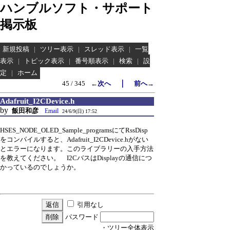
ハンブルソフト・サポート
掲示板
新規投稿
|
ツリー表示
|
スレッド表示
|
一覧
表示
|
トピック表示
|
番号順表示
|
検索
|
設
定
|
ホーム
｜
45 / 345
←次へ
前へ→
Adafruit_I2CDevice.h
by
飯田和彦
Email
24/6/9(日) 17:52
HSES_NODE_OLED_Sample_programsにてRssDisp
をコンパイルすると、Adafruit_I2CDevice.hがない
とエラーになります。このライブラリーの入手方法
を教えてください。 I2CバスはDisplayの通信につ
かっているのでしょうか。
引用なし
パスワード
・ツリー全体表示