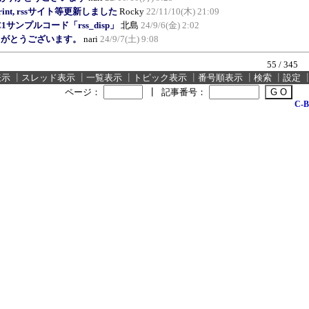
erPrint, rssサイト等更新しました
Rocky
22/11/10(木) 21:09
MC1サンプルコード「rss_disp」
北島
24/9/6(金) 2:02
りがとうございます。
nari
24/9/7(土) 9:08
55 / 345
表示
┃
スレッド表示
┃
一覧表示
┃
トピック表示
┃
番号順表示
┃
検索
┃
設定
ページ：
┃
記事番号：
C-B