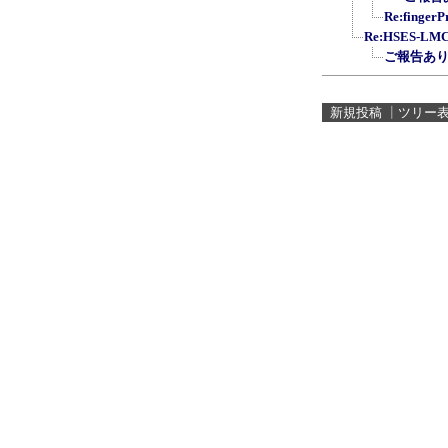
Re:fing
Re:HSES-L
ご報告あ
新規投稿
┃
ツリー