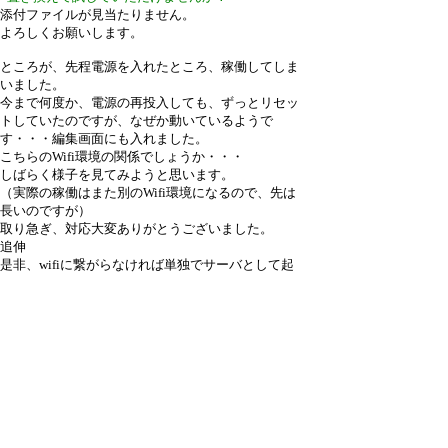
添付ファイルが見当たりません。
よろしくお願いします。
ところが、先程電源を入れたところ、稼働してしま
いました。
今まで何度か、電源の再投入しても、ずっとリセッ
トしていたのですが、なぜか動いているようで
す・・・編集画面にも入れました。
こちらのWifi環境の関係でしょうか・・・
しばらく様子を見てみようと思います。
（実際の稼働はまた別のWifi環境になるので、先は
長いのですが）
取り急ぎ、対応大変ありがとうございました。
追伸
是非、wifiに繋がらなければ単独でサーバとして起
動して、そこからwifiの設定が出来るようにお願い
します。M5などはそうなってますね。
では。
引用なし
パスワード
・ツリー全体表示