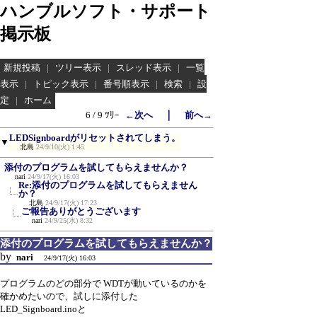
ハンブルソフト・サポート
掲示板
新規投稿
|
ツリー表示
|
スレッド表示
|
一覧
表示
|
トピック表示
|
番号順表示
|
検索
|
設
定
|
ホーム
｜
6 / 9 ﾂﾘｰ
←次へ
前へ→
LEDSignboardがリセットされてしまう。
▼
北島
24/9/10(火) 1:45
添付のプログラムを試してもらえませんか？
nari
24/9/17(火) 16:03
Re:添付のプログラムを試してもらえません
か？
北島
24/9/17(火) 17:23
ご報告ありがとうございます
nari
24/9/25(水) 8:32
添付のプログラムを試してもらえませんか？
by
nari
24/9/17(火) 16:03
プログラムのどの部分で WDTが動いているのかを
確かめたいので、試しに添付した
LED_Signboard.inoと