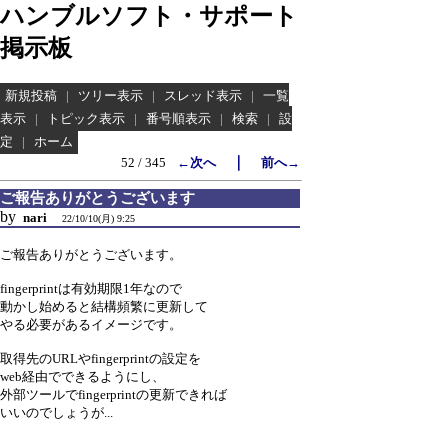
ハンブルソフト・サポート
掲示板
新規投稿
|
ツリー表示
|
スレッド表示
|
一覧
表示
|
トピック表示
|
番号順表示
|
検索
|
設
定
|
ホーム
｜
52 / 345
←次へ
前へ→
ご報告ありがとうございます
by
nari
22/10/10(月) 9:25
ご報告ありがとうございます。
fingerprintは有効期限1年なので
動かし始めると結構頻繁に更新して
やる必要があるイメージです。
取得先のURLやfingerprintの設定を
web経由でできるようにし、
外部ツールでfingerprintの更新できれば
いいのでしょうが...