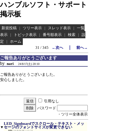
ハンブルソフト・サポート
掲示板
新規投稿
|
ツリー表示
|
スレッド表示
|
一覧
表示
|
トピック表示
|
番号順表示
|
検索
|
設
定
|
ホーム
｜
31 / 345
←次へ
前へ→
ご報告ありがとうございます
by
nari
24/8/17(土) 20:10
ご報告ありがとうございました。
安心しました。
引用なし
パスワード
・ツリー全体表示
LED_Signboardでスクロール・テキスト・メッ
▼
セージのフォントサイズが変更できない
HH
24/8/8(木) 12:21