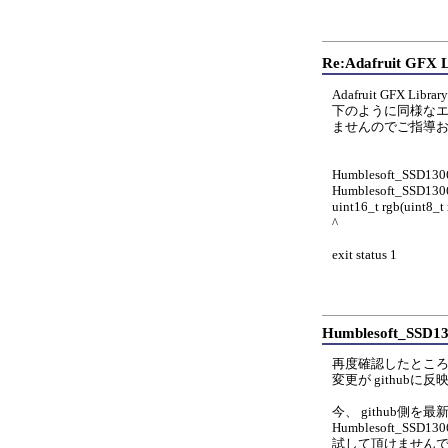
Re:Adafruit G
Adafruit GFX 
下のように同様な
ませんのでご指導
Humblesoft_SSD1306-
Humblesoft_SSD1306::
uint16_t rgb(uint8_t r
^
exit status 1
Humblesoft_S
再度確認したところ、ロ
変更が github
今、 github側
Humblesoft_SS
試して頂けません