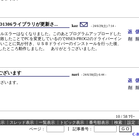
_SSD1306ライブラリが更新さ...
kaz
- 24/6/29(土) 7:14 -
イルエラーはなくなりました。このあとプログラムアップロードした
したことでPCを変更しているのでHSES-PROG2のドライバーイン
ないことに気が付き、ＵＳＢドライバーのインストールを行った後、
を選択したところ動作しました。 ありがとうございました。
ございます
nari
- 24/6/30(日) 6:44 -
ございます。
10 / 58 ﾂﾘｰ
表示
┃
スレッド表示
┃
一覧表示
┃
トピック表示
┃
番号順表示
┃
検索
┃
設定
ページ：
┃
記事番号：
C-B