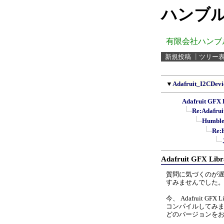
ハンブル
有限会社ハンブ
新規投稿
┃
ツリー
▼
Adafruit_I2CDevi
Adafruit G
Re:Adaf
Humb
Re
Adafruit GFX 
質問に気づくのが
すみませんでした
今、 Adafruit GFX
コンパイルしてみ
どのバージョンを