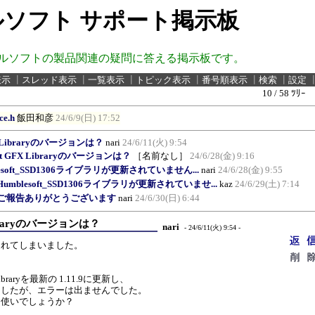
ソフト サポート掲示板
ルソフトの製品関連の疑問に答える掲示板です。
表示
┃
スレッド表示
┃
一覧表示
┃
トピック表示
┃
番号順表示
┃
検索
┃
設定
10 / 58 ﾂﾘｰ
ce.h
飯田和彦
24/6/9(日) 17:52
FX Libraryのバージョンは？
nari
24/6/11(火) 9:54
ruit GFX Libraryのバージョンは？
［名前なし］
24/6/28(金) 9:16
lesoft_SSD1306ライブラリが更新されていません...
nari
24/6/28(金) 9:55
:Humblesoft_SSD1306ライブラリが更新されていませ...
kaz
24/6/29(土) 7:14
ご報告ありがとうございます
nari
24/6/30(日) 6:44
Libraryのバージョンは？
nari
- 24/6/11(火) 9:54 -
遅れてしまいました。
。
 Libraryを最新の 1.11.9に更新し、
ましたが、エラーは出ませんでした。
お使いでしょうか？