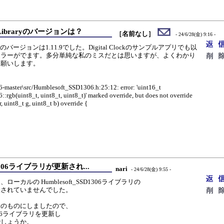
FX Libraryのバージョンは？
［名前なし］
- 24/6/28(金) 9:16 -
Libraryのバージョンは1.11.9でした。Digital Clockのサンプルアプリでも以
エラーがでます。多分単純な私のミスだとは思いますが、よくわかり
お願いします。
master\src/Humblesoft_SSD1306.h:25:12: error: 'uint16_t
rgb(uint8_t, uint8_t, uint8_t)' marked override, but does not override
, uint8_t g, uint8_t b) override {
SD1306ライブラリが更新され...
nari
- 24/6/28(金) 9:55 -
ーカルの Humblesoft_SSD1306ライブラリの
に反映されていませんでした。
を最新のものにしましたので、
D1306ライブラリを更新し
でしょうか。