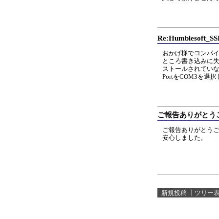
Re:Humblesoft
おかげ様でコンパ
ところ書き込みに失敗
ストールされてい
PortをCOM3
ご報告ありがとう
ご報告ありがとう
安心しました。
新規投稿
┃
ツリー