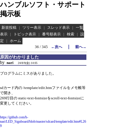
ハンブルソフト・サポート
掲示板
新規投稿
|
ツリー表示
|
スレッド表示
|
一覧
表示
|
トピック表示
|
番号順表示
|
検索
|
設
定
|
ホーム
｜
36 / 345
←次へ
前へ→
原因がわかりました
by
nari
24/8/9(金) 14:05
プログラムにミスがありました。
sdカード内の /template/edit.htmファイルをメモ帳等
で開き、
269行目の static-text-fontsizeをscroll-text-fontsizeに
変更してください。
https://github.com/h-
nari/LED_Signboard/blob/master/sdcard/template/edit.htm#L26
9