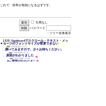
これで、倍率が有効になるはずです。
引用なし
パスワード
・ツリー全体表示
LED_Signboardでスクロール・テキスト・メッ
▼
セージのフォントサイズが変更できない
HH
24/8/8(木) 12:21
調べてみますので、少々お待ちください。
nari
24/8/8(木) 15:12
原因がわかりました
≪
nari
24/8/9(金) 14:05
Re:原因がわかりました
HH
24/8/9(金) 22:35
edit.htm編集後フォント選択ができなくなり
ました。
HH
24/8/9(金) 22:55
試してみましたが、フォント選択できました
nari
24/8/14(水) 9:43
解決しました。
HH
24/8/17(土) 17:21
ご報告ありがとうございます
nari
24/8/17(土) 20:10
新規投稿
|
ツリー表示
|
スレッド表示
|
一覧
表示
|
トピック表示
|
番号順表示
|
検索
|
設