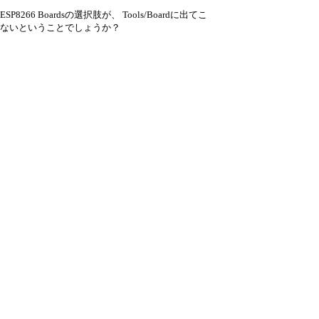
ESP8266 Boardsの選択肢が、 Tools/Boardに出てこ
ないということでしょうか？
Arduino IDE 2.3.2 での画面コピーを添付します。
：340_sc241015a1.png
（141.4KB）
引用なし
パスワード
・ツリー全体表示
Re:Tools/Boardの選択肢に出てきませんか？
by
飯田和彦
24/10/16(水) 9:14
Tool/BoardMangerにはありました。
ありがとうございました。
Library一覧（スクリーンショット添付）から探すの
かとおもっていました。ここにも本来あるはずでし
ょうか？ 沢山あって探すのに苦労しますし、検索
もいまいちです。