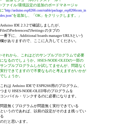
>ファイル/環境設定の追加のボードマネージャ
に"
http://arduino.esp8266.com/stable/package_esp8266com_in
"を追加し、「OK」をクリックします。」
dex.json
Arduino IDE 2.3.2で確認しましたが、
FileのPreferencesのSettings のタブの
一番下に、 Additional boards manager URLSという
欄がありますので、ここに入力してください。
>それから、これはどのサンプルプログラムで必要
になるのでしょうか。HSES-NODE-OLEDの一部の
サンプルプログラムしか試してませんが、問題なく
実行できてますので不要なものと考えますがいかが
でしょうか。
これは Arduino IDEで ESP8266用のプログラム、
つまり HSES-NODE-OLED等のプログラムを
コンパイル・リンクするのに必要になります。
問題無くプログラムが問題無く実行できている
というのであれば、以前の設定がそのまま残ってい
る
のだと思います。