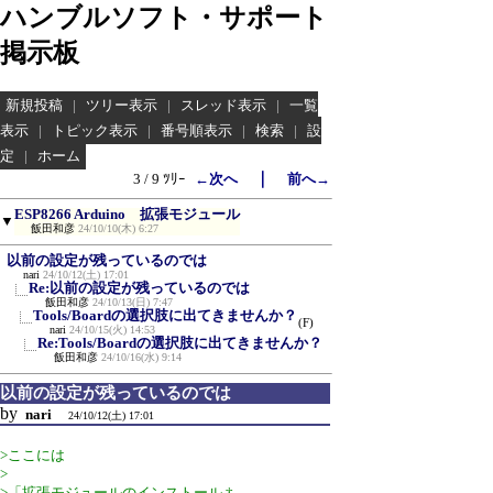
ハンブルソフト・サポート
掲示板
新規投稿
|
ツリー表示
|
スレッド表示
|
一覧
表示
|
トピック表示
|
番号順表示
|
検索
|
設
定
|
ホーム
｜
3 / 9 ﾂﾘｰ
←次へ
前へ→
ESP8266 Arduino 拡張モジュール
▼
飯田和彦
24/10/10(木) 6:27
以前の設定が残っているのでは
nari
24/10/12(土) 17:01
Re:以前の設定が残っているのでは
飯田和彦
24/10/13(日) 7:47
Tools/Boardの選択肢に出てきませんか？
(F)
nari
24/10/15(火) 14:53
Re:Tools/Boardの選択肢に出てきませんか？
飯田和彦
24/10/16(水) 9:14
以前の設定が残っているのでは
by
nari
24/10/12(土) 17:01
>ここには
>
>「拡張モジュールのインストール †