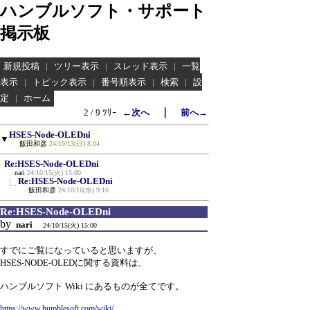
ハンブルソフト・サポート
掲示板
新規投稿
|
ツリー表示
|
スレッド表示
|
一覧
表示
|
トピック表示
|
番号順表示
|
検索
|
設
定
|
ホーム
｜
2 / 9 ﾂﾘｰ
←次へ
前へ→
HSES-Node-OLEDni
▼
飯田和彦
24/10/13(日) 8:04
Re:HSES-Node-OLEDni
nari
24/10/15(火) 15:00
Re:HSES-Node-OLEDni
飯田和彦
24/10/16(水) 9:16
Re:HSES-Node-OLEDni
by
nari
24/10/15(火) 15:00
すでにご覧になっていると思いますが、
HSES-NODE-OLEDに関する資料は、
ハンブルソフト Wiki にあるものが全てです。
https://www.humblesoft.com/wiki/