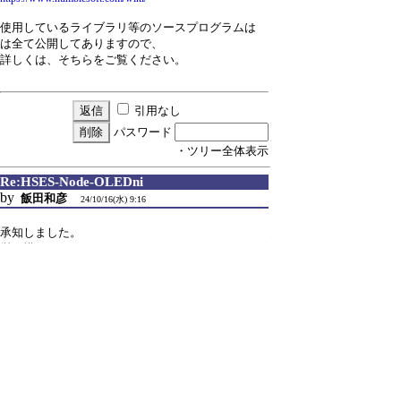
使用しているライブラリ等のソースプログラムは
は全て公開してありますので、
詳しくは、そちらをご覧ください。
引用なし
パスワード
・ツリー全体表示
Re:HSES-Node-OLEDni
by
飯田和彦
24/10/16(水) 9:16
承知しました。
労を惜しんではいけませんでした。ありがとうござ
いました。
引用なし
パスワード
・ツリー全体表示
新規投稿
|
ツリー表示
|
スレッド表示
|
一覧