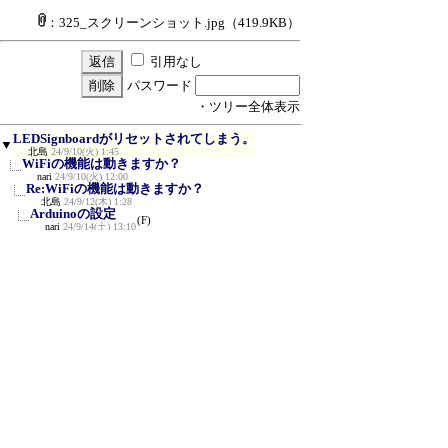
：325_スクリーンショット.jpg
（419.9KB）
引用なし
パスワード
・ツリー全体表示
LEDSignboardがリセットされてしまう。
▼
北島
24/9/10(火) 1:45
WiFiの機能は動きますか？
nari
24/9/10(火) 12:00
Re:WiFiの機能は動きますか？
北島
24/9/12(木) 1:28
Arduinoの設定
(F)
nari
24/9/14(土) 13:10
Re:Arduinoの設定
≪
(F)
北島
24/9/16(月) 0:35
添付のプログラムを試してもらえませんか？
nari
24/9/17(火) 16:03
Re:添付のプログラムを試してもらえません
か？
北島
24/9/17(火) 17:23
ご報告ありがとうございます
nari
24/9/25(水) 8:32
新規投稿
|
ツリー表示
|
スレッド表示
|
一覧
表示
|
トピック表示
|
番号順表示
|
検索
|
設
定
|
ホーム
｜
21 / 345
←次へ
前へ→