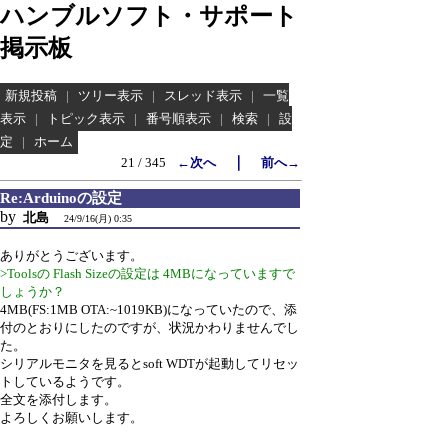
ハンブルソフト・サポート
掲示板
新規投稿
|
ツリー表示
|
スレッド表示
|
一覧
表示
|
トピック表示
|
番号順表示
|
検索
|
設
定
|
ホーム
｜
21 / 345
←次へ
前へ→
Re:Arduinoの設定
by
北島
24/9/16(月) 0:35
ありがとうございます。
>Toolsの Flash Sizeの設定は 4MBになっていますで
しょうか？
4MB(FS:1MB OTA:~1019KB)になっていたので、添
付のとおりにしたのですが、状況かわりませんでし
た。
シリアルモニタを見るとsoft WDTが起動してリセッ
トしているようです。
全文を添付します。
よろしくお願いします。