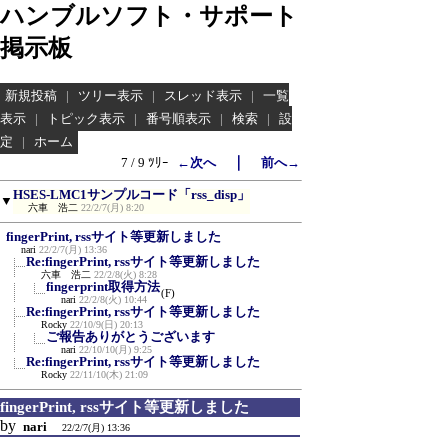
ハンブルソフト・サポート
掲示板
新規投稿
|
ツリー表示
|
スレッド表示
|
一覧
表示
|
トピック表示
|
番号順表示
|
検索
|
設
定
|
ホーム
｜
7 / 9 ﾂﾘｰ
←次へ
前へ→
HSES-LMC1サンプルコード「rss_disp」
▼
六車 浩二
22/2/7(月) 8:20
fingerPrint, rssサイト等更新しました
nari
22/2/7(月) 13:36
Re:fingerPrint, rssサイト等更新しました
六車 浩二
22/2/8(火) 8:28
fingerprint取得方法
(F)
nari
22/2/8(火) 10:44
Re:fingerPrint, rssサイト等更新しました
Rocky
22/10/9(日) 20:13
ご報告ありがとうございます
nari
22/10/10(月) 9:25
Re:fingerPrint, rssサイト等更新しました
Rocky
22/11/10(木) 21:09
fingerPrint, rssサイト等更新しました
by
nari
22/2/7(月) 13:36