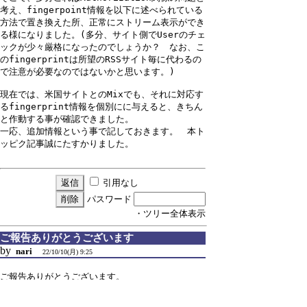
考え、fingerpoint情報を以下に述べられている
方法で置き換えた所、正常にストリーム表示ができ
る様になりました。(多分、サイト側でUserのチェ
ックが少々厳格になったのでしょうか？　なお、こ
のfingerprintは所望のRSSサイト毎に代わるの
で注意が必要なのではないかと思います。) 

現在では、米国サイトとのMixでも、それに対応す
るfingerprint情報を個別にに与えると、きちん
と作動する事が確認できました。

一応、追加情報という事で記しておきます。　本ト
引用なし
パスワード
・ツリー全体表示
ご報告ありがとうございます
by
nari
22/10/10(月) 9:25
ご報告ありがとうございます。
fingerprintは有効期限1年なので