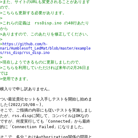
>また、サイトのURLも変更されることがあります
ので、

>こちらも更新する必要があります。

>

>これらの定義は　rssDisp.ino の48行あたり
から

>ありますので、このあたりを修正してください。

>

>
https://github.com/h-
nari/Humblesoft_LedMat/blob/master/example
s/rss_disp/rss_disp.ino

>

>現在しようできるものに更新しましたので、

>こちらを利用していただければ来年の2月26日ま
では

横入りで申し訳ありません。

つい最近貴社セットを入手しテストを開始し始めま
した(2022/10/08～)。　

そこで、ご指摘の内容にも従いテストを実施しまし
たが、rss.dispに関して、コンパイルはOKなの
ですが、何度実行しても「Connected」から最終
的に「Connection Failed」になりました。

そこで、多分これはAuthorization関係の問題と