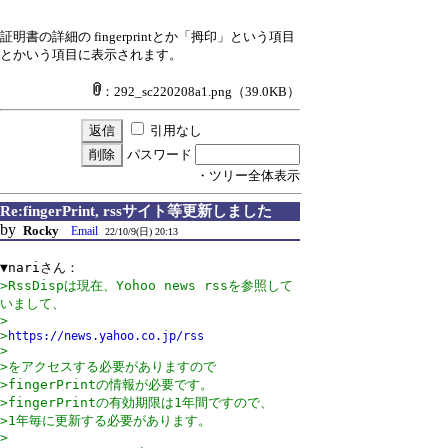
証明書の詳細の fingerprintとか「拇印」という項目
とかいう項目に表示されます。
：292_sc220208a1.png
（39.0KB）
引用なし
パスワード
・ツリー全体表示
Re:fingerPrint, rssサイト等更新しました
by
Rocky
Email
22/10/9(日) 20:13
>RssDispは現在、Yohoo news rssを参照して
いまして、

>

>
https://news.yahoo.co.jp/rss
>

>をアクセスする必要がありますので

>fingerPrintの情報が必要です。

>fingerPrintの有効期限は1年間ですので、

>1年毎に更新する必要があります。

>
