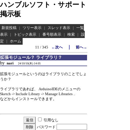
ハンブルソフト・サポート
掲示板
新規投稿
|
ツリー表示
|
スレッド表示
|
一覧
表示
|
トピック表示
|
番号順表示
|
検索
|
設
定
|
ホーム
｜
11 / 345
←次へ
前へ→
拡張モジュール？ ライブラリ？
by
nari
24/10/10(木) 14:05
拡張モジュールというのはライブラリのことでしょ
うか？
ライブラリであれば、 ArduinoIDEのメニューの
Sketch -> Include Library -> Manage Libraries ..
などからインストールできます。
引用なし
パスワード