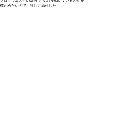
プログラムのどの部分で WDTが動いているのかを
確かめたいので、試しに添付した
LED_Signboard.inoと
置き換えて試していただけませんか？
プログラムの、どの部分まで動いたのかを
確かめるため
Serial.println(__LINE__);
という行を4か所に挿入してあります。
こちらで試した結果の画面コピーも添付します。
引用なし
パスワード
・ツリー全体表示
Re:添付のプログラムを試してもらえませ
ん...
by
北島
24/9/17(火) 17:23
ありがとうございます。
>プログラムのどの部分で WDTが動いているのかを