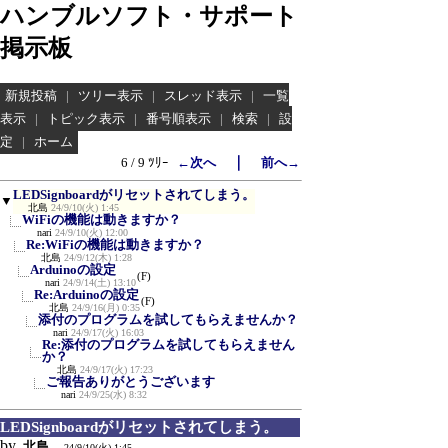
ハンブルソフト・サポート
掲示板
新規投稿
|
ツリー表示
|
スレッド表示
|
一覧
表示
|
トピック表示
|
番号順表示
|
検索
|
設
定
|
ホーム
｜
6 / 9 ﾂﾘｰ
←次へ
前へ→
LEDSignboardがリセットされてしまう。
▼
北島
24/9/10(火) 1:45
WiFiの機能は動きますか？
nari
24/9/10(火) 12:00
Re:WiFiの機能は動きますか？
北島
24/9/12(木) 1:28
Arduinoの設定
(F)
nari
24/9/14(土) 13:10
Re:Arduinoの設定
(F)
北島
24/9/16(月) 0:35
添付のプログラムを試してもらえませんか？
nari
24/9/17(火) 16:03
Re:添付のプログラムを試してもらえません
か？
北島
24/9/17(火) 17:23
ご報告ありがとうございます
nari
24/9/25(水) 8:32
LEDSignboardがリセットされてしまう。
by
北島
24/9/10(火) 1:45