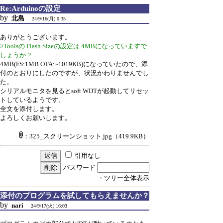
Re:Arduinoの設定
by
北島
24/9/16(月) 0:35
ありがとうございます。
>Toolsの Flash Sizeの設定は 4MBになっていますで
しょうか？
4MB(FS:1MB OTA:~1019KB)になっていたので、添
付のとおりにしたのですが、状況かわりませんでし
た。
シリアルモニタを見るとsoft WDTが起動してリセッ
トしているようです。
全文を添付します。
よろしくお願いします。
：325_スクリーンショット.jpg
（419.9KB）
引用なし
パスワード
・ツリー全体表示
添付のプログラムを試してもらえませんか？
by
nari
24/9/17(火) 16:03