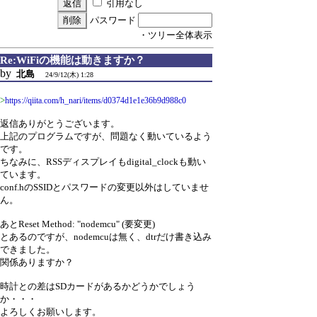
引用なし
パスワード
・ツリー全体表示
Re:WiFiの機能は動きますか？
by
北島
24/9/12(木) 1:28
>
https://qiita.com/h_nari/items/d0374d1e1e36b9d988c0
返信ありがとうございます。
上記のプログラムですが、問題なく動いているよう
です。
ちなみに、RSSディスプレイもdigital_clockも動い
ています。
conf.hのSSIDとパスワードの変更以外はしていませ
ん。
あとReset Method: "nodemcu" (要変更)
とあるのですが、nodemcuは無く、dtrだけ書き込み
できました。
関係ありますか？
時計との差はSDカードがあるかどうかでしょう
か・・・
よろしくお願いします。