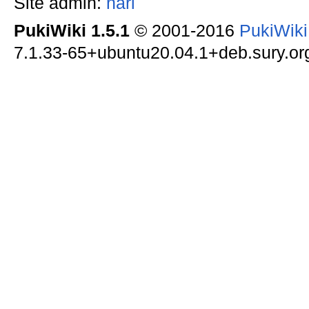
Site admin:
nari
PukiWiki 1.5.1
© 2001-2016
PukiWik
7.1.33-65+ubuntu20.04.1+deb.sury.org