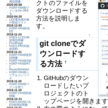
クトのファイルを
用説明書
2020-05-08
HSRP-FANB/フ
ダウンロードする
ァンをOn-Offす
る
方法を説明しま
2020-04-20
LED電光掲示板
の部品リスト
す。
2018-12-05
HSRP-FANB/OL
ED
2018-11-24
↑
HSES-LCD24B
使用説明書
git cloneでダ
FrontPage
HSES-PROG技
術資料
ウンロードす
2018-11-21
HSRP-FANB使用
説明書
HSRP-FANB/SW
†
る方法
HSRP-FANB/RT
C
RecentDeleted
HSRP-FANB/シ
リアルコンソー
GitHubのダウン
ル
2018-11-20
ロードしたいプ
HSRP-FANB/フ
ァンを使う
2018-11-19
ロジェクトのト
HSRP-FANB技術
情報
ップページを開きま
2018-10-31
HSES-NODE-OL
ED使用説明書
2018-10-01