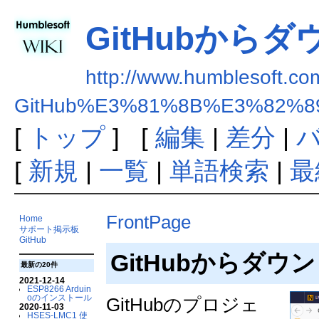
GitHubから
http://www.humblesoft.com
GitHub%E3%81%8B%E3%82%
[
トップ
] [
編集
|
差分
|
[
新規
|
一覧
|
単語検索
|
最
FrontPage
Home
サポート掲示板
GitHub
GitHubからダ
最新の20件
2021-12-14
ESP8266 Arduin
oのインストール
GitHubのプロジェ
2020-11-03
HSES-LMC1 使