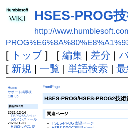
HSES-PROG
http://www.humblesoft.co
PROG%E6%8A%80%E8%A1%9
[
トップ
] [
編集
|
差分
|
[
新規
|
一覧
|
単語検索
|
最
FrontPage
Home
サポート掲示板
GitHub
HSES-PROG/HSES-PROG2技
最新の20件
2021-12-14
†
関連ページ
ESP8266 Arduin
oのインストール
2020-11-03
HSES-PROG 製品ページ
HSES-LMC1 使
HSES-PROG2製品ページ