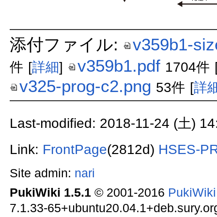
添付ファイル:
v359b1-siz
v359b1.pdf
件
[
詳細
]
1704件
v325-prog-c2.png
53件
[
詳
Last-modified: 2018-11-24 (土) 14
Link:
FrontPage
(2812d)
HSES-
Site admin:
nari
PukiWiki 1.5.1
© 2001-2016
PukiWik
7.1.33-65+ubuntu20.04.1+deb.sury.org