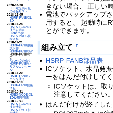
る
きない場合、 正しい
2020-04-20
LED電光掲示板
の部品リスト
電池でバックアップさ
2018-12-05
HSRP-FANB/OL
用すると、 起動時に
ED
2018-11-24
HSES-LCD24B
とができます。
使用説明書
FrontPage
HSES-PROG技
術資料
2018-11-21
†
組み立て
HSRP-FANB使用
説明書
HSRP-FANB/SW
HSRP-FANB/RT
C
HSRP-FANB部品表
RecentDeleted
HSRP-FANB/シ
ICソケット、水晶発
リアルコンソー
ル
2018-11-20
ーをはんだ付けして
HSRP-FANB/フ
ァンを使う
2018-11-19
ICソケットは、取
HSRP-FANB技術
情報
2018-10-31
注意してください
HSES-NODE-OL
ED使用説明書
2018-10-01
はんだ付けが終了したら、
HSES-LCD24B
技術情報
HSES-LMC1 技
術情報