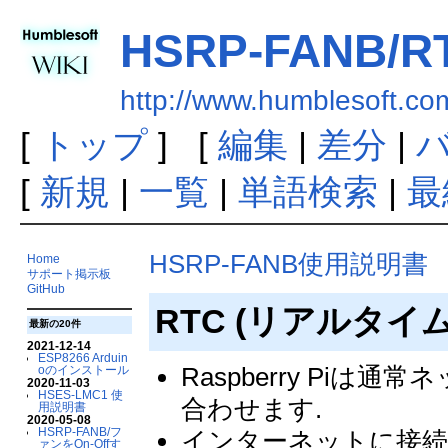
HSRP-FANB/R
http://www.humblesoft.c
[
トップ
] [
編集
|
差分
|
[
新規
|
一覧
|
単語検索
|
最
HSRP-FANB使用説明書
Home
サポート掲示板
GitHub
RTC (リアルタイ
最新の20件
2021-12-14
ESP8266 Arduin
Raspberry Pi
oのインストール
2020-11-03
HSES-LMC1 使
合わせます.
用説明書
2020-05-08
HSRP-FANB/フ
インターネットに接続
ァンをOn-Offす