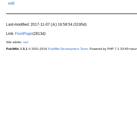
edit
Last-modified: 2017-11-07 (火) 16:58:54 (3195d)
Link:
FrontPage
(2813d)
Site admin:
nari
PukiWiki 1.5.1
© 2001-2016
PukiWiki Development Team
. Powered by PHP 7.1.33-65+ubunt