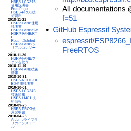
HSES-LCD24B
使用説明書
All documentations
FrontPage
HSES-PROG技
f=51
術資料
2018-11-21
HSRP-FANB使用
説明書
GitHub Espressif Syst
HSRP-FANB/SW
HSRP-FANB/RT
C
espressif/ESP8266
RecentDeleted
HSRP-FANB/シ
FreeRTOS
リアルコンソー
ル
2018-11-20
HSRP-FANB/フ
ァンを使う
2018-11-19
HSRP-FANB技術
情報
2018-10-31
HSES-NODE-OL
ED使用説明書
2018-10-01
HSES-LCD24B
技術情報
HSES-LMC1 技
術情報
2018-09-25
HSES-PROG使
用説明書
2018-04-23
Arduinoライブラ
リのインストー
ル