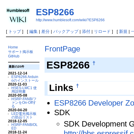
ESP8266
http://www.humblesoft.com/wiki/?ESP8266
[
トップ
] [
編集
|
差分
|
バックアップ
|
添付
|
リロード
] [
新規
|
FrontPage
Home
サポート掲示板
GitHub
ESP8266
†
最新の20件
2021-12-14
ESP8266 Arduin
oのインストール
2020-11-03
†
Links
HSES-LMC1 使
用説明書
2020-05-08
HSRP-FANB/フ
ESP8266 Developer Zo
ァンをOn-Offす
る
SDK
2020-04-20
LED電光掲示板
の部品リスト
2018-12-05
SDK Development 
HSRP-FANB/OL
ED
http://bbs.espressi
2018-11-24