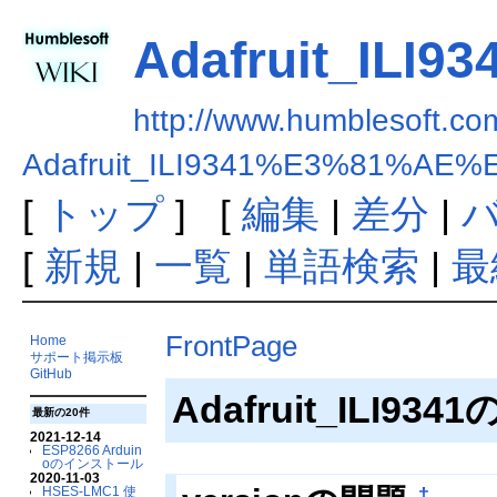
Adafruit_I
http://www.humblesoft.com
Adafruit_ILI9341%E3%81%
[
トップ
] [
編集
|
差分
|
[
新規
|
一覧
|
単語検索
|
最
FrontPage
Home
サポート掲示板
GitHub
Adafruit_ILI9
最新の20件
2021-12-14
ESP8266 Arduin
oのインストール
2020-11-03
†
HSES-LMC1 使