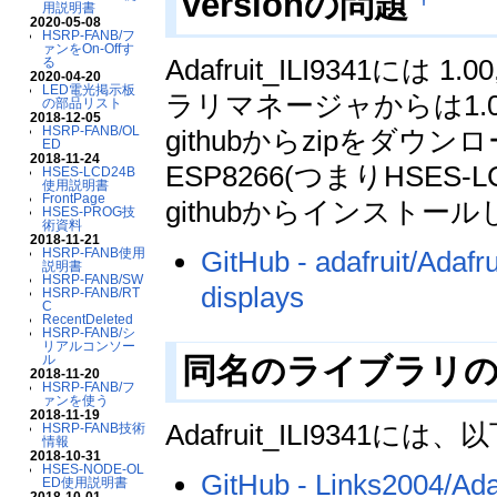
versionの問題
用説明書
2020-05-08
HSRP-FANB/フ
ァンをOn-Offす
Adafruit_ILI9341には 1
る
2020-04-20
LED電光掲示板
ラリマネージャからは1.0
の部品リスト
2018-12-05
HSRP-FANB/OL
githubからzipをダ
ED
2018-11-24
ESP8266(つまりHSES
HSES-LCD24B
使用説明書
FrontPage
githubからインストー
HSES-PROG技
術資料
2018-11-21
GitHub - adafruit/Adafru
HSRP-FANB使用
説明書
HSRP-FANB/SW
displays
HSRP-FANB/RT
C
RecentDeleted
HSRP-FANB/シ
リアルコンソー
同名のライブラリ
ル
2018-11-20
HSRP-FANB/フ
ァンを使う
2018-11-19
Adafruit_ILI93
HSRP-FANB技術
情報
2018-10-31
HSES-NODE-OL
GitHub - Links2004/Adaf
ED使用説明書
2018-10-01