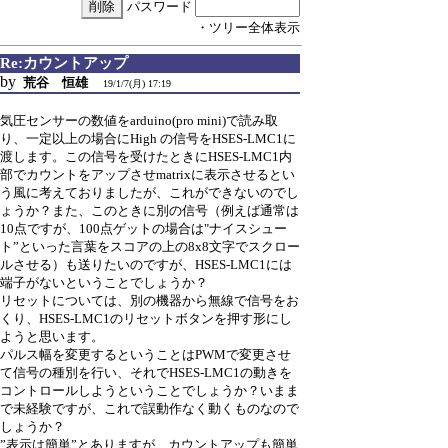
パスワード
・ツリー全体表示
Re:カウントアップ
by
荒谷 恒雄
19/1/7(月) 17:19
気圧センサーの数値をarduino(pro mini)で読み取
り、一定以上の場合にHigh の信号をHSES-LMC1に
渡します。この信号を受けたときにHSES-LMC1内
部でカウントをアップさせmatrixに表示させるとい
う風に考えておりましたが、これができないのでし
ょうか？また、このときに別の信号（例えば通常は
10点ですが、100点ゲットの場合は"ナイスシュー
ト”といった言葉をスコアの上の8x8文字でスクロー
ルさせる）も送りたいのですが、HSES-LMC1には
端子がないということでしょうか？
リセットについては、別の機器から無線で信号をお
くり、HSES-LMC1のリセットボタンを押す形にし
ようと思います。
パルス幅を変更するということはPWMで変更させ
て信号の種別を行い、それでHSES-LMC1の動きを
コントロールしようということでしょうか？いまま
で未経験ですが、これで誤動作なく動くものなので
しょうか？
”表示は簡単”とありますが、カウントアップも簡単