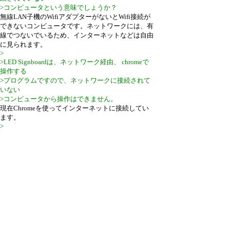
>コンピュータという意味でしょうか？
無線LAN子機のWifiアダプターがないとWifi接続が
できないコンピュータです。ネットワークには、有
線でつないでいるため、インターネットなどは自由
に見られます。
>
>LED Signboardは、ネットワーク経由、 chromeで
操作する
>プログラムですので、ネットワークに接続されて
いない
>コンピュータから操作はできません。
現在Chromeを使ってインターネットに接続してい
ます。
>
>一旦、sdカード内にメッセージが出来上がってし
まえば、
>LED Signboardは、ネットワークに接続されていな
い
>HSES-LMC1上で動作し、メッセージを表示しま
す。
LED Signboardはインストールでき、既存のメッセ
ージ（赤、緑、青など）は
表示できます。この文字やレイアウトを変えるため
に、.hml画面の操作を行いたいのですが、それが表
示できません。