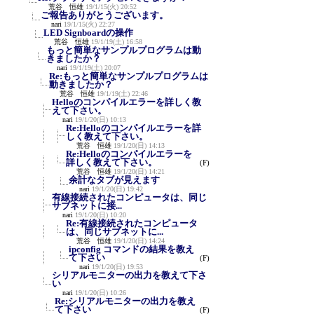
荒谷 恒雄
19/1/15(火) 20:52
ご報告ありがとうございます。
nari
19/1/15(火) 22:27
LED Signboardの操作
荒谷 恒雄
19/1/19(土) 16:58
もっと簡単なサンプルプログラムは動
きましたか？
nari
19/1/19(土) 20:07
Re:もっと簡単なサンプルプログラムは
動きましたか？
荒谷 恒雄
19/1/19(土) 22:46
Helloのコンパイルエラーを詳しく教
えて下さい。
nari
19/1/20(日) 10:13
Re:Helloのコンパイルエラーを詳
しく教えて下さい。
荒谷 恒雄
19/1/20(日) 14:13
Re:Helloのコンパイルエラーを
詳しく教えて下さい。
(F)
荒谷 恒雄
19/1/20(日) 14:21
余計なタブが見えます
nari
19/1/20(日) 19:42
有線接続されたコンピュータは、同じ
サブネットに接...
nari
19/1/20(日) 10:20
Re:有線接続されたコンピュータ
は、同じサブネットに...
荒谷 恒雄
19/1/20(日) 14:24
ipconfig コマンドの結果を教え
て下さい
(F)
nari
19/1/20(日) 19:53
シリアルモニターの出力を教えて下さ
い
nari
19/1/20(日) 10:26
Re:シリアルモニターの出力を教え
て下さい
(F)