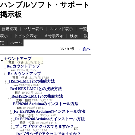
ハンブルソフト・サポート
掲示板
新規投稿
|
ツリー表示
|
スレッド表示
|
一覧
表示
|
トピック表示
|
番号順表示
|
検索
|
設
定
|
ホーム
36 / 9 ﾂﾘｰ
←次へ
カウントアップ
▼
荒谷 恒雄
19/1/7(月) 0:12
Re:カウントアップ
nari
19/1/7(月) 7:55
Re:カウントアップ
荒谷 恒雄
19/1/7(月) 17:19
HSES-LMC1との接続方法
nari
19/1/7(月) 18:47
Re:HSES-LMC1との接続方法
荒谷
19/1/7(月) 20:18
Re:HSES-LMC1との接続方法
荒谷 恒雄
19/1/15(火) 1:37
ESP8266 Arduinoのインストール方法
nari
19/1/15(火) 10:11
Re:ESP8266 Arduinoのインストール方法
荒谷 恒雄
19/1/15(火) 14:06
ReESP8266Arduinoのインストール方法
荒谷 恒雄
19/1/15(火) 14:21
ブラウザでアクセスできますか？
(F)
nari
19/1/15(火) 15:06
Re:ブラウザでアクセスできますか？