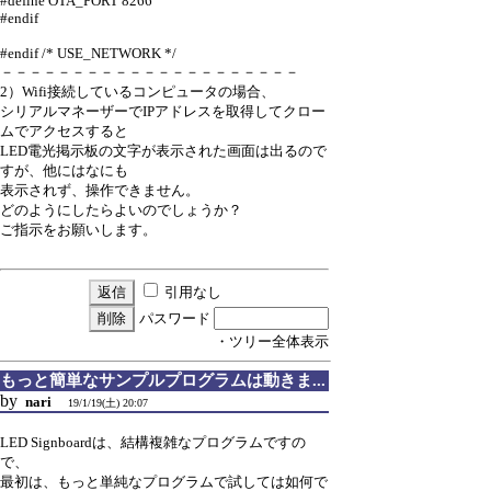
#define OTA_PORT 8266
#endif
#endif /* USE_NETWORK */
－－－－－－－－－－－－－－－－－－－－－
2）Wifi接続しているコンピュータの場合、
シリアルマネーザーでIPアドレスを取得してクロー
ムでアクセスすると
LED電光掲示板の文字が表示された画面は出るので
すが、他にはなにも
表示されず、操作できません。
どのようにしたらよいのでしょうか？
ご指示をお願いします。
引用なし
パスワード
・ツリー全体表示
もっと簡単なサンプルプログラムは動きま...
by
nari
19/1/19(土) 20:07
LED Signboardは、結構複雑なプログラムですの
で、
最初は、もっと単純なプログラムで試しては如何で