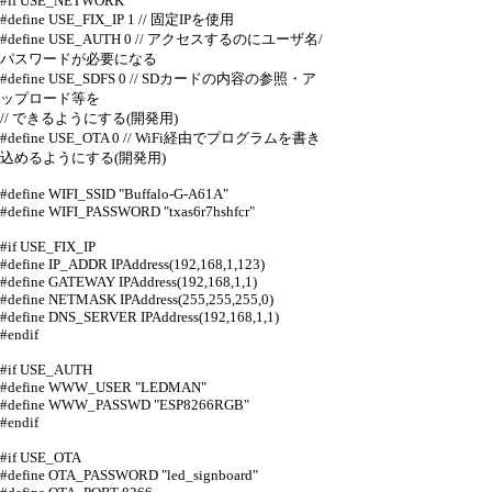
#if USE_NETWORK
#define USE_FIX_IP 1 // 固定IPを使用
#define USE_AUTH 0 // アクセスするのにユーザ名/
パスワードが必要になる
#define USE_SDFS 0 // SDカードの内容の参照・ア
ップロード等を
// できるようにする(開発用)
#define USE_OTA 0 // WiFi経由でプログラムを書き
込めるようにする(開発用)
#define WIFI_SSID "Buffalo-G-A61A"
#define WIFI_PASSWORD "txas6r7hshfcr"
#if USE_FIX_IP
#define IP_ADDR IPAddress(192,168,1,123)
#define GATEWAY IPAddress(192,168,1,1)
#define NETMASK IPAddress(255,255,255,0)
#define DNS_SERVER IPAddress(192,168,1,1)
#endif
#if USE_AUTH
#define WWW_USER "LEDMAN"
#define WWW_PASSWD "ESP8266RGB"
#endif
#if USE_OTA
#define OTA_PASSWORD "led_signboard"