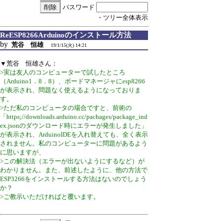
パスワード
・ツリー全体表示
ReESP8266Arduinoのインストール方法
by
荒谷 恒雄
19/1/15(火) 14:21
▼荒谷 恒雄さん：
>実は友人のコンピューターで試したところ
（Arduino1．8．8）、ボードマネージャにesp8266
が表示され、問題なく使えるようになっておりま
す。
>ただ私のコンピュータの場合ですと、前術の
「https;//downloads.arduino.cc/pachages/package_ind
ex.jsonのダウンロード時にエラーが発生しました」
が表示され、ArduinoIDEを入れ替えても、全く表示
されません。私のコンピューターに問題があるよう
に思いますが、
>この解決法（エラーが出ないようにするなど）が
わかりません。また、前述したように、他の方法で
ESP3266をインストールする方法はないのでしょう
か？
>ご教示いただければと覆います。