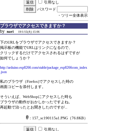
引用なし
パスワード
・ツリー全体表示
ブラウザでアクセスできますか？
by
nari
19/1/15(火) 15:06
下のURLをブラウザでアクセスできますか？
掲示板の機能でURLはリンクになるので、
クリックするだけでアクセスされるはずですが
如何でしょうか？
http://arduino.esp8266.com/stable/package_esp8266com_index
.json
私のブラウザ（Firefox)でアクセスした時の
画面コピーを添付します。
そういえば、WebShopにアクセスした時も
ブラウザの動作がおかしかったですよね。
再起動で治ったとお聞きしたのですが...
：157_sc190115a1.PNG
（76.8KB）
引用なし