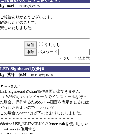
by
nari
19/1/15(火) 22:27
ご報告ありがとうございます。
解決したとのことで、
安心いたしました。
引用なし
パスワード
・ツリー全体表示
LED Signboardの操作
by
荒谷 恒雄
19/1/19(土) 16:58
▼nariさん：
LED Signboard の.htm操作画面が出てきません
1）Wifiのないコンピュータでインストールを行っ
た場合、操作するための.htm画面を表示させるには
どうしたらよいのでしょうか？
この場合のconf.hは以下のとおりしにしました。
－－－－－－－－－－－－－－－－－－－
#define USE_NETWORK 0 // 0:networkを使用しない,
1:networkを使用する