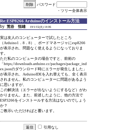
パスワード
・ツリー全体表示
Re:ESP8266 Arduinoのインストール方法
by
荒谷 恒雄
19/1/15(火) 14:06
実は友人のコンピューターで試したところ
（Arduino1．8．8）、ボードマネージャにesp8266
が表示され、問題なく使えるようになっておりま
す。
ただ私のコンピュータの場合ですと、前術の
「https;//downloads.arduino.cc/pachages/package_ind
ex.jsonのダウンロード時にエラーが発生しました」
が表示され、ArduinoIDEを入れ替えても、全く表示
されません。私のコンピューターに問題があるよう
に思いますが、
この解決法（エラーが出ないようにするなど）がわ
かりません。また、前述したように、他の方法で
ESP3266をインストールする方法はないのでしょう
か？
ご教示いただければと覆います。
引用なし