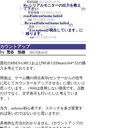
荒谷恒雄
19/1/20(日) 14:30
Re:シリアルモニターの出力を教え
て下さい
(F)
荒谷恒雄
19/1/20(日) 14:35
readSubconStatus failed
nari
19/1/20(日) 20:08
Re:readSubconStatus failed
(F)
荒谷
19/1/21(月) 0:44
「Exceptionが発生しています」に
移ります。
nari
19/1/21(月) 17:44
カウントアップ
by
荒谷 恒雄
19/1/7(月) 0:12
貴社のHSES-LMC1およびRGB LEDmatrix64*32の購
入を考えております。
用途は、ゲーム機の得点表示(センサーからの信号
に応じてカウンターをアップさせる）に使いたいと
思っています。（Wifiは使用しない環境です。点数
だけでなく、文字表示も行いたいと考えていま
す。）
当方、arduino初心者です。スケッチを多少変更す
れば良いのではないかと思いますが、
具体的な方法がわかりません。(カウントアップの