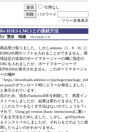
引用なし
パスワード
・ツリー全体表示
Re:HSES-LMC1との接続方法
by
荒谷 恒雄
19/1/15(火) 1:37
商品受け取りました。しかしarduino（1．8．8）に
ESP8266用のソフトを入れることができません。環
境設定の追加のボードマネージャーの欄に指定の
URLを入れましたが、ボードマネージャーで
EPS8266が表示されません。このボードマネージャ
ーの欄外
「https;//downloads.arduino.cc/pachages/package_ind
ex.jsonのダウンロード時にエラーが発生しました」
と表示されています。
念のため、現在のarduinoIDEを削除して、再度イン
ストールしましたが、結果は変わりませんでした
（このエラーをなくす方法はないのでしょうか？）
それで、Using git version (basic instructions)に書い
てある方法をためしました。しかし、gitやpython
もインストールしましたが、それらをどのように使
用したらよいのかわかりません。