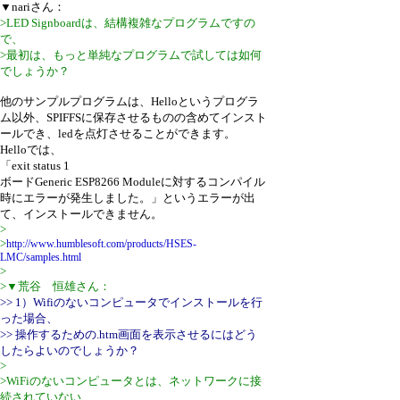
▼nariさん：
>LED Signboardは、結構複雑なプログラムですの
で、
>最初は、もっと単純なプログラムで試しては如何
でしょうか？
他のサンプルプログラムは、Helloというプログラ
ム以外、SPIFFSに保存させるものの含めてインスト
ールでき、ledを点灯させることができます。
Helloでは、
「exit status 1
ボードGeneric ESP8266 Moduleに対するコンパイル
時にエラーが発生しました。」というエラーが出
て、インストールできません。
>
>
http://www.humblesoft.com/products/HSES-
LMC/samples.html
>
>▼荒谷 恒雄さん：
>> 1）Wifiのないコンピュータでインストールを行
った場合、
>> 操作するための.htm画面を表示させるにはどう
したらよいのでしょうか？
>
>WiFiのないコンピュータとは、ネットワークに接
続されていない