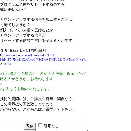
プログラム全体をリセットするのでも
構いませんか？
カウントアップする信号を加工することは
可能でしょうか？
例えば、パルス幅を広げるとか、
カウントアップする信号と
リセットする信号で電圧を変えるとかです。
参考: HSES-LMC1 技術資料
http://www.humblesoft.com/wiki/?HSES-
LMC1%20%E6%8A%80%E8%A1%93%E6%83%85%E5%
A0%B1
>もし購入した場合に、変更の方法等ご教示いただ
けるのかどうか、お尋ねします。
>
>よろしくお願いいたします。
技術的質問には、ご購入の有無に関係なく、
この掲示板で回答致しますので、
わからないことがあれば、質問して下さい。
引用なし