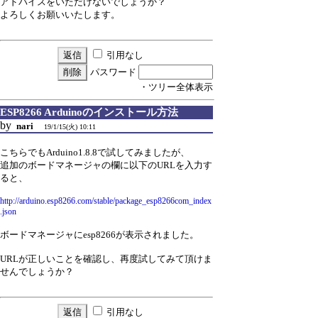
アドバイスをいただけないでしょうか？
よろしくお願いいたします。
引用なし
パスワード
・ツリー全体表示
ESP8266 Arduinoのインストール方法
by
nari
19/1/15(火) 10:11
こちらでもArduino1.8.8で試してみましたが、
追加のボードマネージャの欄に以下のURLを入力す
ると、
http://arduino.esp8266.com/stable/package_esp8266com_index
.json
ボードマネージャにesp8266が表示されました。
URLが正しいことを確認し、再度試してみて頂けま
せんでしょうか？
引用なし